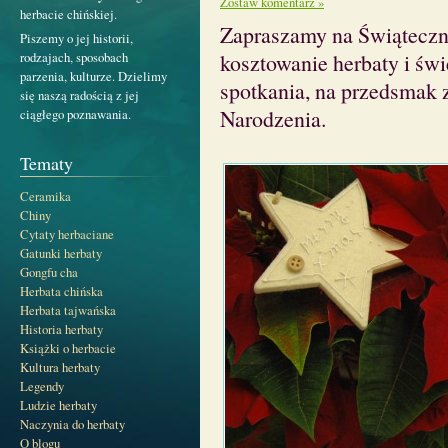
Zostaw komentarz »
herbacie chińskiej.
Zapraszamy na Świąteczn
Piszemy o jej historii,
rodzajach, sposobach
kosztowanie herbaty i św
parzenia, kulturze. Dzielimy
spotkania, na przedsmak 
się naszą radością z jej
Narodzenia.
ciągłego poznawania.
Tematy
Ceramika
Chiny
Cytaty herbaciane
Gatunki herbaty
Gongfu cha
Herbata chińska
Herbata tajwańska
Historia herbaty
Książki o herbacie
Kultura herbaty
Legendy
Ludzie herbaty
Naczynia do herbaty
O blogu