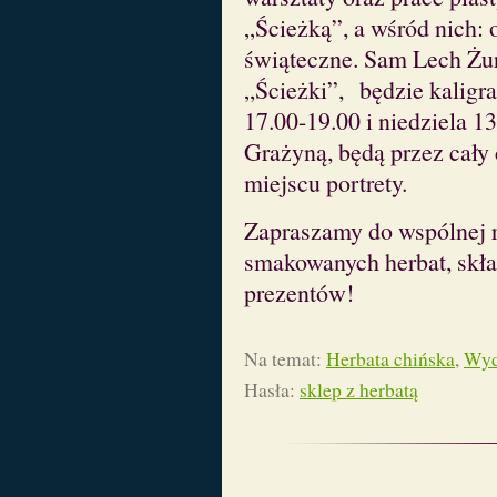
„Ścieżką”, a wśród nich: o
świąteczne. Sam Lech Żu
„Ścieżki”, będzie kaligra
17.00-19.00 i niedziela 1
Grażyną, będą przez cały
miejscu portrety.
Zapraszamy do wspólnej r
smakowanych herbat, skł
prezentów!
Na temat:
Herbata chińska
,
Wyd
Hasła:
sklep z herbatą