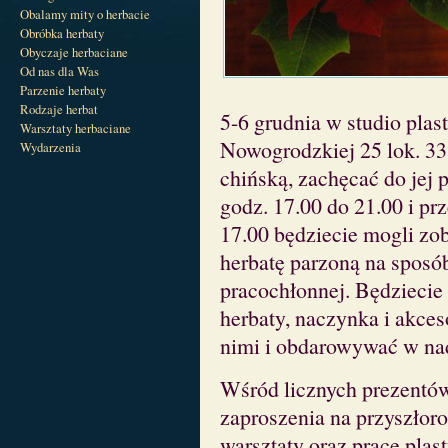
Obalamy mity o herbacie
Obróbka herbaty
Obyczaje herbaciane
Od nas dla Was
Parzenie herbaty
Rodzaje herbat
5-6 grudnia w studio plas
Warsztaty herbaciane
Nowogrodzkiej 25 lok. 33
Wydarzenia
chińską, zachęcać do jej 
godz. 17.00 do 21.00 i prz
17.00 będziecie mogli zo
herbatę parzoną na spos
pracochłonnej. Będziecie 
herbaty, naczynka i akceso
nimi i obdarowywać w n
Wśród licznych prezentów
zaproszenia na przyszłoro
warsztaty oraz prace pla