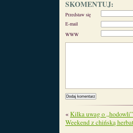
SKOMENTUJ:
Przedstaw się
E-mail
WWW
«
Kilka uwag o „hodowli
Weekend z chińską herba