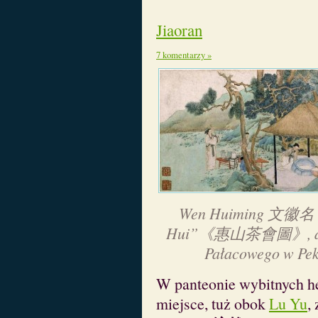
Jiaoran
7 komentarzy »
Wen Huiming 文徽名 „S
Hui”《惠山茶會圖》, dynas
Pałacowego w Peki
W panteonie wybitnych h
miejsce, tuż obok
Lu Yu
,