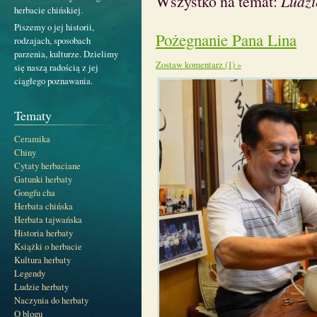
Wszystko na temat:
Ludzi
herbacie chińskiej.
Piszemy o jej historii,
Pożegnanie Pana Lina
rodzajach, sposobach
parzenia, kulturze. Dzielimy
Zostaw komentarz (1) »
się naszą radością z jej
ciągłego poznawania.
Tematy
Ceramika
Chiny
Cytaty herbaciane
Gatunki herbaty
Gongfu cha
Herbata chińska
Herbata tajwańska
Historia herbaty
Książki o herbacie
Kultura herbaty
Legendy
Ludzie herbaty
Naczynia do herbaty
O blogu