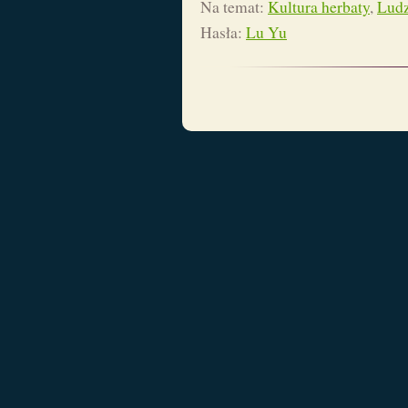
Na temat:
Kultura herbaty
,
Ludz
Hasła:
Lu Yu