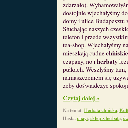
zdarzało). Wyhamowałyśmy
dostojnie wjechałyśmy do 
domy i ulice Budapesztu
Słuchając naszych czeski
telefon i przede wszystk
tea-shop. Wjechałyśmy na
chińskie
mieszkają cudne
herbaty
czapany, no i
leż
pułkach. Weszłyśmy tam, 
namaszczeniem się używa.
żeby doświadczyć spokoju 
Czytaj dalej »
Na temat:
Herbata chińska
,
Kult
Hasła:
chayi
,
sklep z herbatą
,
św