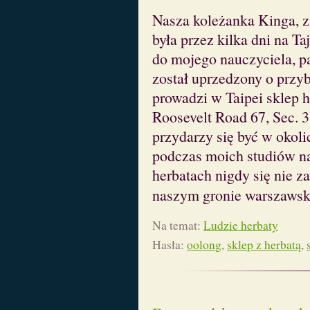
Nasza koleżanka Kinga, z 
była przez kilka dni na T
do mojego nauczyciela, 
został uprzedzony o przyb
prowadzi w Taipei sklep
Roosevelt Road 67, Sec. 
przydarzy się być w okoli
podczas moich studiów na
herbatach nigdy się nie z
naszym gronie warszawsk
Na temat:
Ludzie herbaty
Hasła:
oolong
,
sklep z herbatą
,