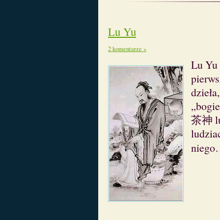
Lu Yu
2 komentarze »
Lu Yu
pierws
dzieła
„bogie
茶神 l
ludzia
nieg