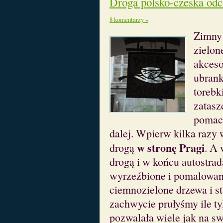
Droga polsko-czeska odc
8 komentarzy »
Zimn
zielon
akceso
ubranko
torebk
zatas
pomach
dalej. Wpierw kilka razy
w stronę Pragi
drogą
. A
drogą i w końcu autostrad
wyrzeźbione i pomalowane
ciemnozielone drzewa i s
zachwycie prułyśmy ile ty
pozwalała wiele jak na sw