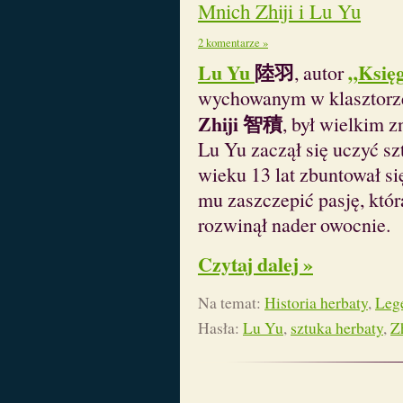
Mnich Zhiji i Lu Yu
2 komentarze »
Lu Yu
陸羽
„Księg
, autor
wychowanym w klasztorze
Zhiji 智積
, był wielkim 
Lu Yu zaczął się uczyć sz
wieku 13 lat zbuntował się
mu zaszczepić pasję, któ
rozwinął nader owocnie.
Czytaj dalej »
Na temat:
Historia herbaty
,
Leg
Hasła:
Lu Yu
,
sztuka herbaty
,
Zh