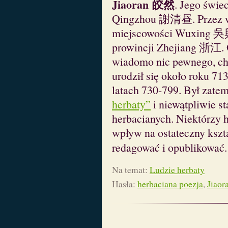
Jiaoran
皎然
. Jego świe
Qingzhou 謝清昼. Przez wi
miejscowości Wuxing 吳
prowincji Zhejiang 浙江. O
wiadomo nic pewnego, cho
urodził się około roku 713
latach 730-799. Był zatem
herbaty”
i niewątpliwie s
herbacianych. Niektórzy 
wpływ na ostateczny kszta
redagować i opublikować
Na temat:
Ludzie herbaty
Hasła:
herbaciana poezja
,
Jiaor