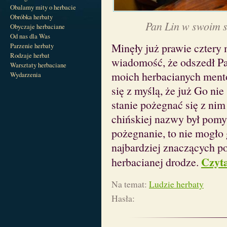
Obalamy mity o herbacie
Obróbka herbaty
Pan Lin w swoim sk
Obyczaje herbaciane
Od nas dla Was
Minęły już prawie cztery 
Parzenie herbaty
Rodzaje herbat
wiadomość, że odszedł Pa
Warsztaty herbaciane
moich herbacianych ment
Wydarzenia
się z myślą, że już Go nie
stanie pożegnać się z nim
chińskiej nazwy był pomy
pożegnanie, to nie mogło 
najbardziej znaczących po
Czyta
herbacianej drodze.
Na temat:
Ludzie herbaty
Hasła: