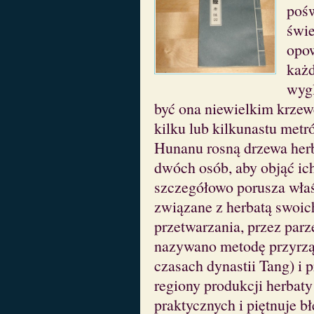
pośw
świe
opow
każd
wygl
być ona niewielkim krzew
kilku lub kilkunastu metr
Hunanu rosną drzewa herb
dwóch osób, aby objąć ic
szczegółowo porusza właś
związane z herbatą swoi
przetwarzania, przez parz
nazywano metodę przyrzą
czasach dynastii Tang) i 
regiony produkcji herbaty 
praktycznych i piętnuje b