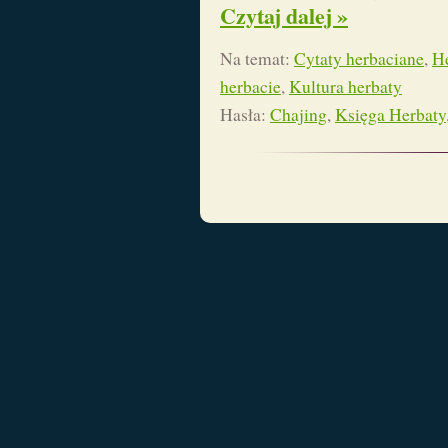
Czytaj dalej »
Na temat:
Cytaty herbaciane
,
He
herbacie
,
Kultura herbaty
Hasła:
Chajing
,
Księga Herbaty