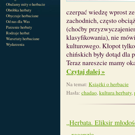
Obalamy mity o herbacie
Obróbka herbaty
czerpać wiedzę wprost ze 
Obyczaje herbaciane
zachodnich, często obcią
Od nas dla Was
Parzenie herbaty
(choćby przyzwyczajenie
Rodzaje herbat
klasyfikowania), nie mówi
Warsztaty herbaciane
kulturowego. Kłopot tylko
Wydarzenia
chińskich były dotąd dla 
Teraz nareszcie mamy okaz
Czytaj dalej »
Na temat:
Książki o herbacie
Hasła:
chadao
,
kultura herbaty
,
„Herbata. Eliksir młodo
– recenzja