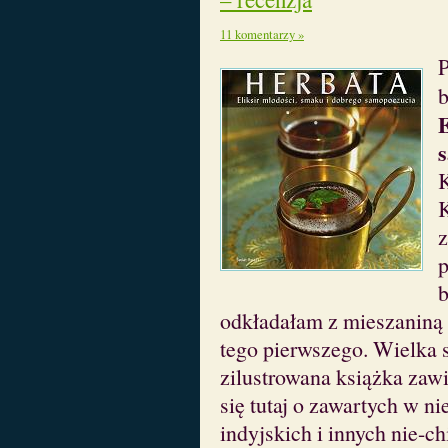
11 komentarzy »
P
b
E
K
K
z
p
b
odkładałam z mieszaniną i
tego pierwszego. Wielka s
zilustrowana książka zaw
się tutaj o zawartych w n
indyjskich i innych nie-ch