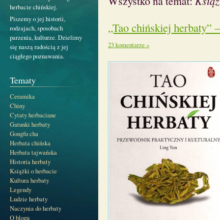
Wszystko na temat:
Książ
herbacie chińskiej.
Piszemy o jej historii,
„Tao chińskiej herbaty” –
rodzajach, sposobach
parzenia, kulturze. Dzielimy
23 komentarze »
się naszą radością z jej
ciągłego poznawania.
Tematy
Ceramika
Chiny
Cytaty herbaciane
Gatunki herbaty
Gongfu cha
Herbata chińska
Herbata tajwańska
Historia herbaty
Książki o herbacie
Kultura herbaty
Legendy
Ludzie herbaty
Naczynia do herbaty
O blogu