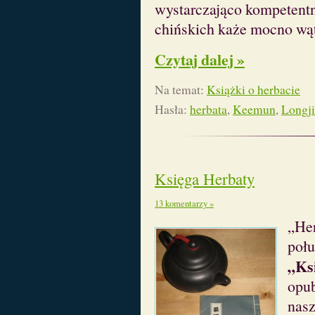
wystarczająco kompetentna,
chińskich każe mocno wąt
Czytaj dalej »
Na temat:
Książki o herbacie
Hasła:
herbata
,
Keemun
,
Longj
Księga Herbaty
13 komentarzy »
„Her
połu
„Ks
opu
nasz