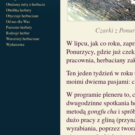
Obalamy mity o herbacie
Obróbka herbaty
Obyczaje herbaciane
Od nas dla Was
Parzenie herbaty
Czarki z Ponur
Rodzaje herbat
Warsztaty herbaciane
W lipcu, jak co roku, za
Wydarzenia
Ponurzycy, gdzie już czek
pracownia, herbaciany zak
Ten jeden tydzień w roku t
moimi dwiema pasjami: ch
W programie pleneru to, 
dwugodzinne spotkania he
metodą
gongfu cha
i spró
dużo pracy z gliną (przyna
wyrabiania, poprzez twor