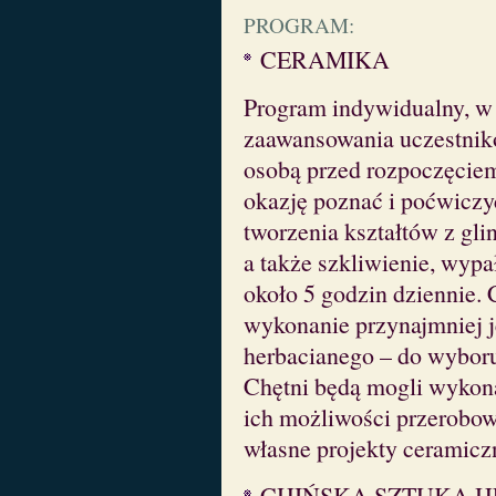
PROGRAM:
CERAMIKA
Program indywidualny, w 
zaawansowania uczestnikó
osobą przed rozpoczęciem
okazję poznać i poćwiczy
tworzenia kształtów z gli
a także szkliwienie, wypał
około 5 godzin dziennie
wykonanie przynajmniej 
herbacianego – do wyboru:
Chętni będą mogli wykonać
ich możliwości przerobow
własne projekty ceramicz
CHIŃSKA SZTUKA 