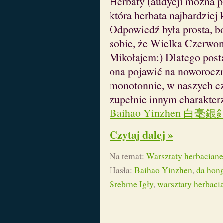
Herbaty (audycji można 
która herbata najbardziej 
Odpowiedź była prosta, b
sobie, że Wielka Czerwon
Mikołajem:) Dlatego post
ona pojawić na noworoczn
monotonnie, w naszych cz
zupełnie innym charakterz
Baihao Yinzhen 白毫銀針, c
Czytaj dalej »
Na temat:
Warsztaty herbaciane
Hasła:
Baihao Yinzhen
,
da hon
Srebrne Igły
,
warsztaty herbaci