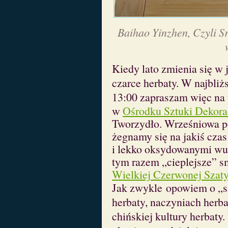
Baihao Yinzhen, Czyli S
Kiedy lato zmienia się w 
czarce herbaty. W najbliż
13:00 z
apraszam więc na 
w
Ośrodku Sztuki Dekora
Tworzydło. Wrześniowa po
żegnamy się na jakiś cza
i lekko oksydowanymi wu
tym razem „cieplejsze” s
Wielkiej Czerwonej Szat
Jak zwykle
opowiem o „sz
herbaty, naczyniach herba
chińskiej kultury herbaty