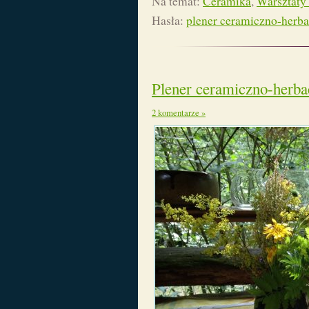
Na temat:
Ceramika
,
Warsztaty
Hasła:
plener ceramiczno-herba
Plener ceramiczno-herb
2 komentarze »