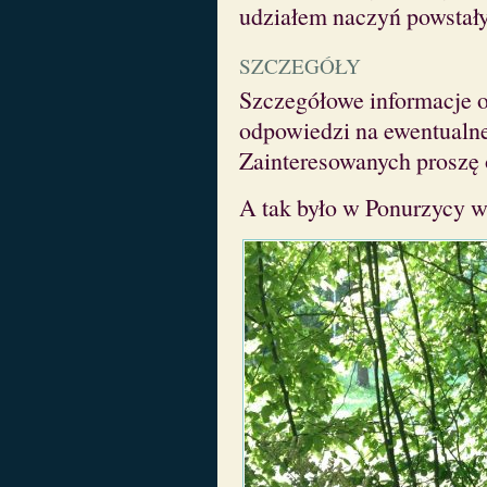
udziałem naczyń powstały
SZCZEGÓŁY
Szczegółowe informacje o 
odpowiedzi na ewentualne
Zainteresowanych proszę 
A tak było w Ponurzycy w