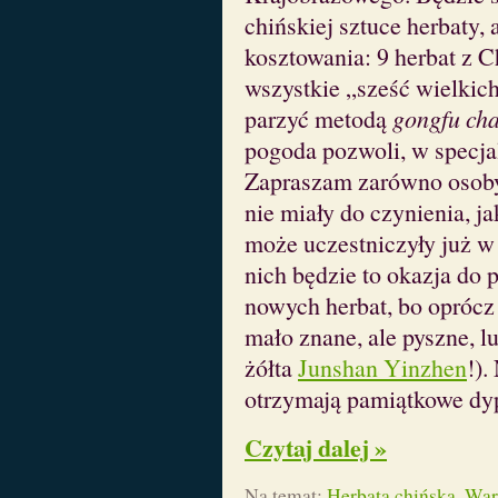
chińskiej sztuce herbaty,
kosztowania: 9 herbat z C
wszystkie „sześć wielkic
parzyć metodą
gongfu ch
pogoda pozwoli, w specja
Zapraszam zarówno osoby,
nie miały do czynienia, jak
może uczestniczyły już w
nich będzie to okazja do 
nowych herbat, bo oprócz
mało znane, ale pyszne, l
żółta
Junshan Yinzhen
!).
otrzymają pamiątkowe dy
Czytaj dalej »
Na temat:
Herbata chińska
,
War