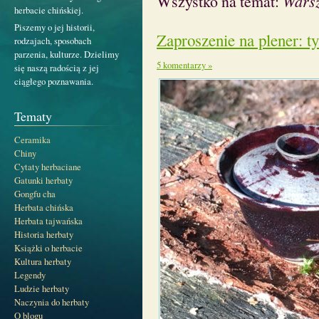
Wszystko na temat:
Warsz
herbacie chińskiej.
Piszemy o jej historii,
Zaproszenie na plener: ty
rodzajach, sposobach
parzenia, kulturze. Dzielimy
5 komentarzy »
się naszą radością z jej
ciągłego poznawania.
Tematy
Ceramika
Chiny
Cytaty herbaciane
Gatunki herbaty
Gongfu cha
Herbata chińska
Herbata tajwańska
Historia herbaty
Książki o herbacie
Kultura herbaty
Legendy
Ludzie herbaty
Naczynia do herbaty
O blogu