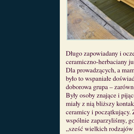
Długo zapowiadany i ocz
ceramiczno-herbaciany ju
Dla prowadzących, a mam 
było to wspaniałe doświa
doborowa grupa – zarówno j
Były osoby znające i pijąc
miały z nią bliższy konta
ceramicy i początkujący. Z
wspólnie zaparzyliśmy, g
„sześć wielkich rodzajów