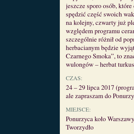
jeszcze sporo osób, które
spędzić część swoich wak
na kolejny, czwarty już p
względem programu ceram
szczególnie różnił od po
herbacianym będzie wyjąt
Czarnego Smoka”, to zna
wulongów – herbat turkus
CZAS:
24 – 29 lipca 2017 (progr
ale zapraszam do Ponurzy
MIEJSCE:
Ponurzyca koło Warszawy 
Tworzydło