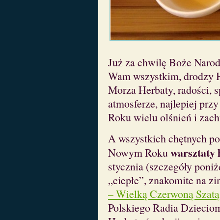
Już za chwilę Boże Narod
Wam wszystkim, drodzy He
Morza Herbaty, radości, 
atmosferze, najlepiej pr
Roku wielu olśnień i zach
A wszystkich chętnych p
warsztaty 
Nowym Roku
stycznia (szczegóły poniż
„ciepłe”, znakomite na zi
– Wielką Czerwoną Szatą
Polskiego Radia Dziecio