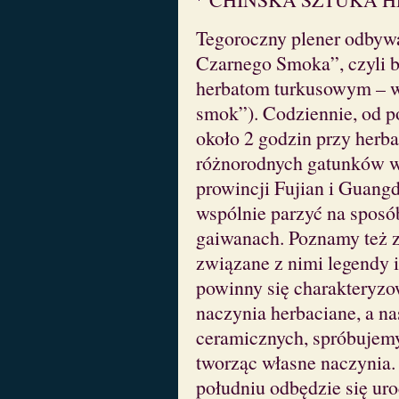
Tegoroczny plener odbywa
Czarnego Smoka”, czyli 
herbatom turkusowym – 
smok”). Codziennie, od p
około 2 godzin przy herb
różnorodnych gatunków w
prowincji Fujian i Guang
wspólnie parzyć na spos
gaiwanach. Poznamy też za
związane z nimi legendy
powinny się charakteryzow
naczynia herbaciane, a na
ceramicznych, spróbujemy
tworząc własne naczynia.
południu odbędzie się uro