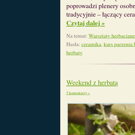
poprowadzi plenery osob
tradycyjnie – łączący cer
Czytaj dalej »
Na temat:
Warsztaty herbaciane
Hasła:
ceramika
,
kurs parzenia 
herbaty
Weekend z herbatą
5 komentarzy »