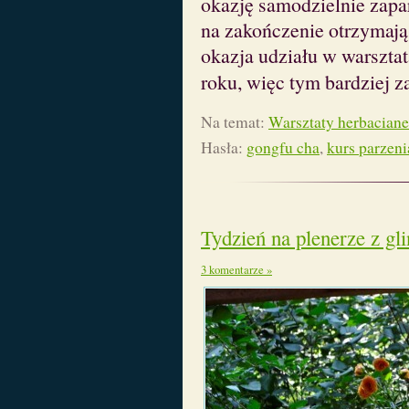
okazję samodzielnie zapa
na zakończenie otrzymaj
okazja udziału w warszta
roku, więc tym bardziej 
Na temat:
Warsztaty herbaciane
Hasła:
gongfu cha
,
kurs parzeni
Tydzień na plenerze z gli
3 komentarze »