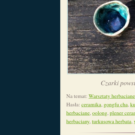
Czarki powst
Na temat:
Warsztaty herbaciane
Hasła:
ceramika
,
gongfu cha
,
ku
herbaciane
,
oolong
,
plener cer
herbaciany
,
turkusowa herbata
,