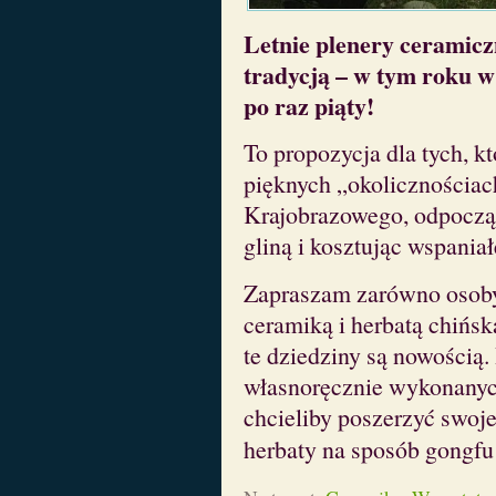
Letnie plenery ceramicz
tradycją – w tym roku w
po raz piąty!
To propozycja dla tych, k
pięknych „okolicznościa
Krajobrazowego, odpocząć
gliną i kosztując wspaniał
Zapraszam zarówno osoby,
ceramiką i herbatą chińską
te dziedziny są nowością.
własnoręcznie wykonanyc
chcieliby poszerzyć swoj
herbaty na sposób gongfu