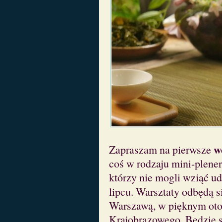
w
Zapraszam na pierwsze
coś w rodzaju mini-plene
którzy nie mogli wziąć u
lipcu. Warsztaty odbędą s
Warszawą, w pięknym ot
Krajobrazowego. Będzie s