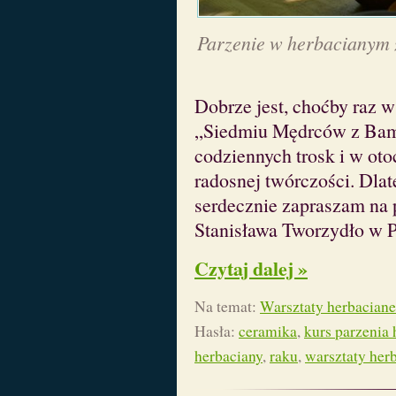
Parzenie w herbacianym 
Dobrze jest, choćby raz 
„Siedmiu Mędrców z Bam
codziennych trosk i w oto
radosnej twórczości. Dlat
serdecznie zapraszam na 
Stanisława Tworzydło w P
Czytaj dalej »
Na temat:
Warsztaty herbaciane
Hasła:
ceramika
,
kurs parzenia 
herbaciany
,
raku
,
warsztaty her