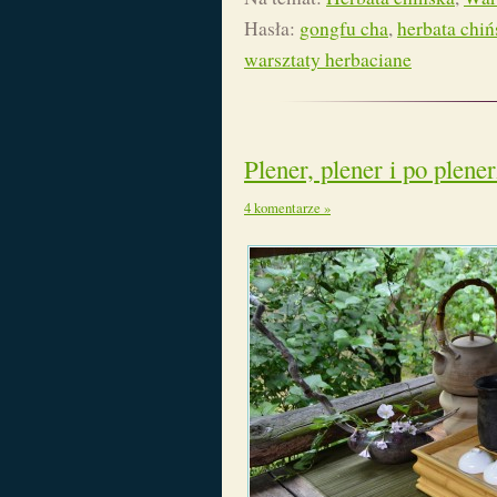
Hasła:
gongfu cha
,
herbata chiń
warsztaty herbaciane
Plener, plener i po plene
4 komentarze »