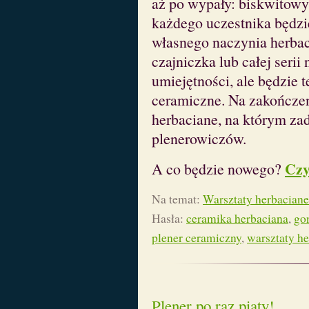
aż po wypały: biskwitowy
każdego uczestnika będzi
własnego naczynia herbac
czajniczka lub całej serii
umiejętności, ale będzie 
ceramiczne. Na zakończen
herbaciane, na którym za
plenerowiczów.
Czy
A co będzie nowego?
Na temat:
Warsztaty herbaciane
Hasła:
ceramika herbaciana
,
go
plener ceramiczny
,
warsztaty h
Plener po raz piąty!