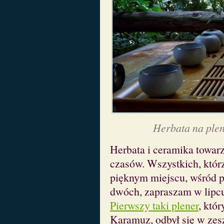
Herbata na plen
Herbata i ceramika towar
czasów. Wszystkich, którz
pięknym miejscu, wśród p
dwóch, zapraszam w lipcu
Pierwszy taki plener
, któ
Karamuz, odbył się w zes