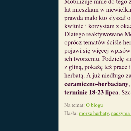
Mobilizuje mnie do tego 
lat mieszkam w niewielki
prawda mało kto słyszał o
kwitnie i korzystam z okaz
Dlatego reaktywowane Mor
oprócz tematów ściśle he
pojawi się więcej wpisów
ich tworzeniu. Podzielę 
z gliną, pokażę też prace
herbatą. A już niedługo za
ceramiczno-herbaciany
terminie 18-23 lipca
. Sz
Na temat:
O blogu
Hasła:
morze herbaty
,
naczynia