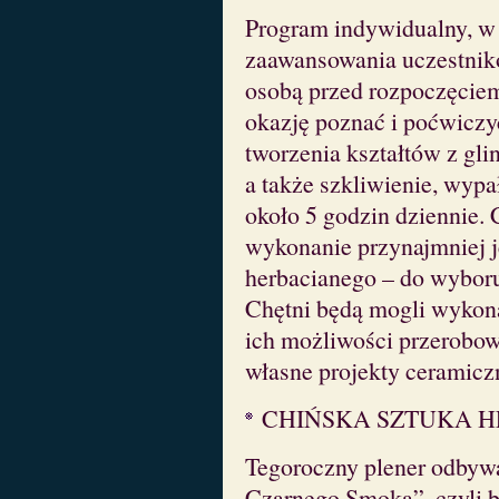
Program indywidualny, w 
zaawansowania uczestnikó
osobą przed rozpoczęciem
okazję poznać i poćwiczy
tworzenia kształtów z gli
a także szkliwienie, wypał
około 5 godzin dziennie
wykonanie przynajmniej 
herbacianego – do wyboru:
Chętni będą mogli wykonać
ich możliwości przerobow
własne projekty ceramicz
CHIŃSKA SZTUKA 
Tegoroczny plener odbywa
Czarnego Smoka”, czyli 