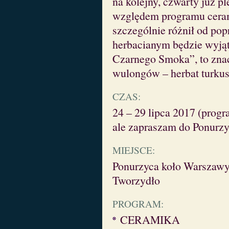
na kolejny, czwarty już p
względem programu ceram
szczególnie różnił od po
herbacianym będzie wyjąt
Czarnego Smoka”, to zna
wulongów – herbat turkus
CZAS:
24 – 29 lipca 2017 (progr
ale zapraszam do Ponurzy
MIEJSCE:
Ponurzyca koło Warszawy 
Tworzydło
PROGRAM:
CERAMIKA