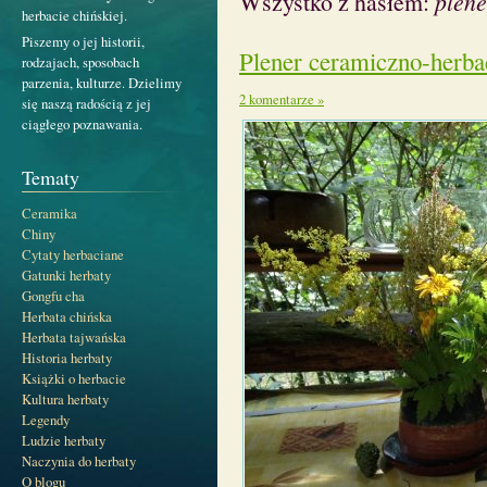
Wszystko z hasłem:
plene
herbacie chińskiej.
Piszemy o jej historii,
Plener ceramiczno-herb
rodzajach, sposobach
parzenia, kulturze. Dzielimy
2 komentarze »
się naszą radością z jej
ciągłego poznawania.
Tematy
Ceramika
Chiny
Cytaty herbaciane
Gatunki herbaty
Gongfu cha
Herbata chińska
Herbata tajwańska
Historia herbaty
Książki o herbacie
Kultura herbaty
Legendy
Ludzie herbaty
Naczynia do herbaty
O blogu