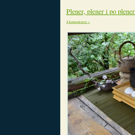
Plener, plener i po plene
4 komentarze »