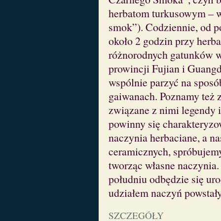
herbatom turkusowym – 
smok”). Codziennie, od p
około 2 godzin przy herb
różnorodnych gatunków w
prowincji Fujian i Guang
wspólnie parzyć na spos
gaiwanach. Poznamy też za
związane z nimi legendy
powinny się charakteryzow
naczynia herbaciane, a na
ceramicznych, spróbujemy
tworząc własne naczynia.
południu odbędzie się uro
udziałem naczyń powstały
SZCZEGÓŁY