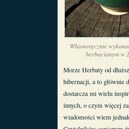
Własnoręcznie wykonan
herbacianym w 2
Morze Herbaty od dłuższ
hibernacji, a to głównie d
dostarcza mi wielu inspir
innych, o czym więcej z
wiadomości wiem jednak, 
Czytelników cenionym źr