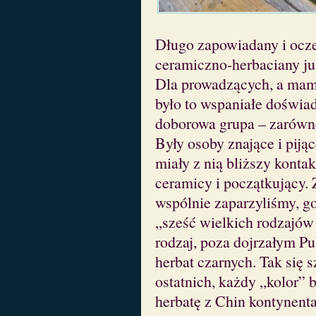
Długo zapowiadany i ocz
ceramiczno-herbaciany ju
Dla prowadzących, a mam 
było to wspaniałe doświa
doborowa grupa – zarówno j
Były osoby znające i pijąc
miały z nią bliższy konta
ceramicy i początkujący. Z
wspólnie zaparzyliśmy, g
„sześć wielkich rodzajów
rodzaj, poza dojrzałym P
herbat czarnych. Tak się s
ostatnich, każdy „kolor” 
herbatę z Chin kontynenta