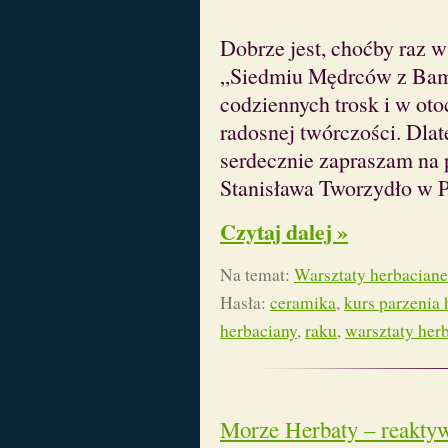
Dobrze jest, choćby raz 
„Siedmiu Mędrców z Bam
codziennych trosk i w oto
radosnej twórczości. Dlat
serdecznie zapraszam na 
Stanisława Tworzydło w P
Czytaj dalej »
Na temat:
Warsztaty herbaciane
Hasła:
ceramika
,
kurs parzenia 
herbaciany
,
raku
,
warsztaty her
Morze Herbaty – reakty