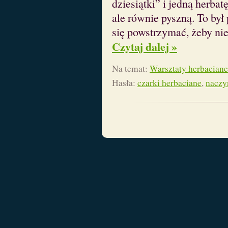
dziesiątki” i jedną herba
ale równie pyszną. To by
się powstrzymać, żeby ni
Czytaj dalej »
Na temat:
Warsztaty herbaciane
Hasła:
czarki herbaciane
,
naczy