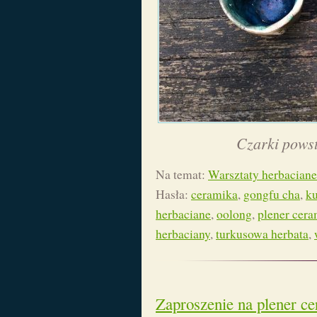
Czarki powst
Na temat:
Warsztaty herbaciane
Hasła:
ceramika
,
gongfu cha
,
ku
herbaciane
,
oolong
,
plener cer
herbaciany
,
turkusowa herbata
,
Zaproszenie na plener c