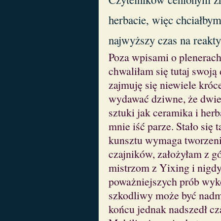
herbacie, więc chciałby
najwyższy czas na reakt
Poza wpisami o plenerach
chwaliłam się tutaj swoją
zajmuję się niewiele króc
wydawać dziwne, że dwie 
sztuki jak ceramika i herb
mnie iść parze. Stało się 
kunsztu wymaga tworzeni
czajników, założyłam z g
mistrzom z Yixing i nigd
poważniejszych prób wyko
szkodliwy może być nadm
końcu jednak nadszedł cza