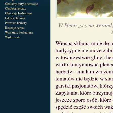
Obalamy mity o herbacie
Obróbka herbaty
Obyczaje herbaciane
Od nas dla Was
Parzenie herbaty
W Ponurzycy na werandz
Rodzaje herbat
2
Warsztaty herbaciane
Wydarzenia
Wiosna skłania mnie do m
tradycyjnie nie może zab
w towarzystwie gliny i he
warto kontynuować plener
herbaty – miałam wrażenie
tematów nie będzie w sta
garstki pasjonatów, którz
Zapytania, które otrzymuj
jeszcze sporo osób, które
spędzić część swoich wak