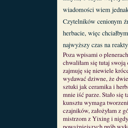
wiadomości wiem jednak, 
Czytelników cenionym źr
herbacie, więc chciałby
najwyższy czas na reakt
Poza wpisami o plenerach
chwaliłam się tutaj swoją
zajmuję się niewiele króc
wydawać dziwne, że dwie 
sztuki jak ceramika i herb
mnie iść parze. Stało się 
kunsztu wymaga tworzeni
czajników, założyłam z g
mistrzom z Yixing i nigd
poważniejszych prób wyko