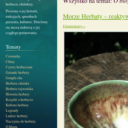
Wszystko na temat:
O blo
herbacie chińskiej.
Piszemy o jej historii,
Morze Herbaty – reakty
rodzajach, sposobach
parzenia, kulturze. Dzielimy
8 komentarzy »
się naszą radością z jej
ciągłego poznawania.
Tematy
Ceramika
Chiny
Cytaty herbaciane
Gatunki herbaty
Gongfu cha
Herbata chińska
Herbata tajwańska
Historia herbaty
Książki o herbacie
Kultura herbaty
Legendy
Ludzie herbaty
Naczynia do herbaty
O blogu