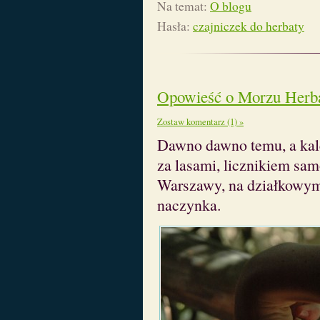
Na temat:
O blogu
Hasła:
czajniczek do herbaty
Opowieść o Morzu Herb
Zostaw komentarz (1) »
Dawno dawno temu, a kale
za lasami, licznikiem s
Warszawy, na działkowym 
naczynka.