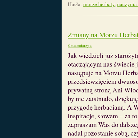
Hasła:
morze herbaty
,
naczynia
Zmiany na Morzu Herba
8 komentarzy »
Jak wiedzieli już staroży
otaczającym nas świecie j
następuje na Morzu Herbat
przedsięwzięciem dwuoso
prywatną stroną Ani Włod
by nie zaistniało, dziękuj
przygodę herbacianą. A W
inspiracje, słowem – za to
zapraszam Was do dalszeg
nadal pozostanie sobą, cz