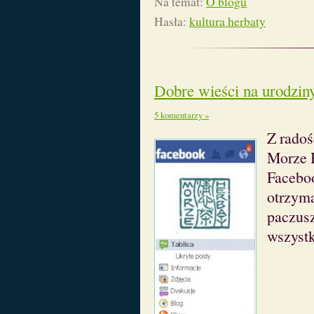
Na temat:
O blogu
Hasła:
kultura herbaty
Dobre wieści na urodzin
5 komentarzy »
Z radoś
Morze 
Facebo
otrzym
paczus
wszystk