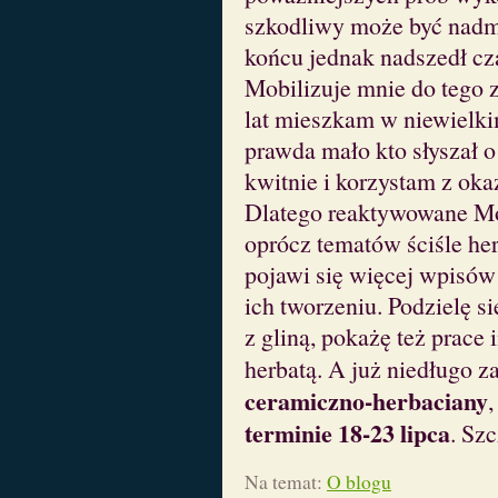
szkodliwy może być nadm
końcu jednak nadszedł cza
Mobilizuje mnie do tego 
lat mieszkam w niewielki
prawda mało kto słyszał o
kwitnie i korzystam z okaz
Dlatego reaktywowane Mor
oprócz tematów ściśle he
pojawi się więcej wpisów
ich tworzeniu. Podzielę 
z gliną, pokażę też prace
herbatą. A już niedługo za
ceramiczno-herbaciany
terminie 18-23 lipca
. Sz
Na temat:
O blogu