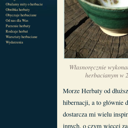
Obalamy mity o herbacie
Obróbka herbaty
Obyczaje herbaciane
Od nas dla Was
Parzenie herbaty
Rodzaje herbat
Warsztaty herbaciane
Wydarzenia
Własnoręcznie wykonan
herbacianym w 2
Morze Herbaty od dłuższ
hibernacji, a to głównie d
dostarcza mi wielu inspir
innych, o czym więcej z