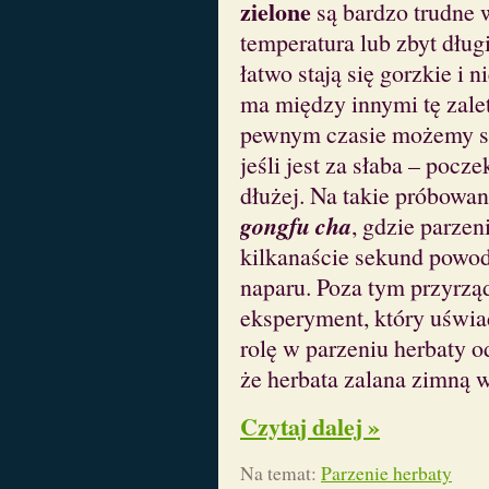
zielone
są bardzo trudne 
temperatura lub zbyt dług
łatwo stają się gorzkie i
ma między innymi tę zalet
pewnym czasie możemy sp
jeśli jest za słaba – pocz
dłużej. Na takie próbowan
gongfu cha
, gdzie parzen
kilkanaście sekund powo
naparu. Poza tym przyrzą
eksperyment, który uświa
rolę w parzeniu herbaty o
że herbata zalana zimną 
Czytaj dalej »
Na temat:
Parzenie herbaty