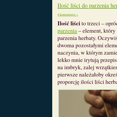
Ilość liści do parzenia he
4 komentarze »
Ilość liści
to trzeci – opr
parzenia
– element, który
parzenia herbaty. Oczywi
dwoma pozostałymi elemen
naczynia, w którym zamie
lekko mnie irytują przepi
na imbryk, zalej wrzątkie
pierwsze należałoby okreś
proporcję ilości liści he