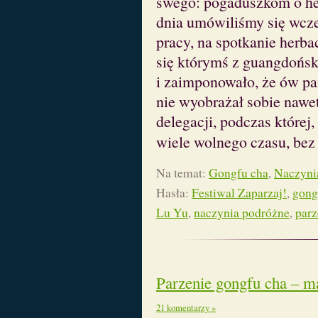
swego: pogaduszkom o her
dnia umówiliśmy się wcze
pracy, na spotkanie herba
się którymś z guangdońs
i zaimponowało, że ów pan
nie wyobrażał sobie nawet
delegacji, podczas której
wiele wolnego czasu, bez
Na temat:
Gongfu cha
,
Naczynia
Hasła:
Festiwal Zaparzaj!
,
gong
Lu Yu
,
naczynia podróżne
,
parz
Parzenie gongfu cha – m
21 komentarzy »