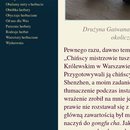
Obalamy mity o herbacie
Obróbka herbaty
Obyczaje herbaciane
Od nas dla Was
Parzenie herbaty
Drużyna Gaiwana 
Rodzaje herbat
okolic
Warsztaty herbaciane
Wydarzenia
Pewnego razu, dawno tem
„Chińscy mistrzowie tus
Królewskim w Warszawie 
Przygotowywali ją chińscy
Shenzhen, a moim zadanie
tłumaczenie podczas insta
wrażenie zrobił na mnie j
prawie nie rozstawał się 
główną zawartością był m
naczyń do
gongfu cha
. Ja