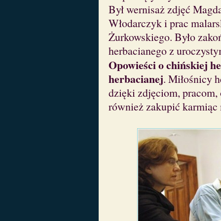
Był wernisaż zdjęć Magda
Włodarczyk i prac malars
Żurkowskiego. Było zako
herbacianego z uroczyst
Opowieści o chińskiej h
herbacianej
. Miłośnicy h
dzięki zdjęciom, pracom,
również zakupić karmiąc 