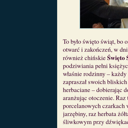
To było święto świąt, bo 
otwarć i zakończeń, w dn
Święto 
również chińskie
podziwiania pełni księżyc
właśnie rodzinny – każd
zapraszał swoich bliskich
herbaciane – dobierając d
aranżując otoczenie. Raz 
porcelanowych czarkach 
jarzębiny, raz herbata żó
śliwkowym przy dźwięka