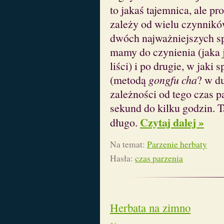
to jakaś tajemnica, ale pr
zależy od wielu czynnik
dwóch najważniejszych sp
mamy do czynienia (jaka j
liści) i po drugie, w jaki
(metodą
gongfu cha
? w d
zależności od tego czas 
sekund do kilku godzin. T
Czytaj dalej »
długo.
Na temat:
Parzenie herbaty
Hasła:
czas parzenia
Herbata na zimno