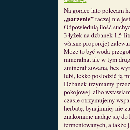
5 komentarzy »
Na gorące lato polecam h
„parzenie”
raczej nie je
Odpowiednią ilość suchych
3 łyżek na dzbanek 1,5-l
własne proporcje) zalew
Może to być woda przegot
mineralna, ale w tym dru
zmineralizowana, bez wyr
lubi, lekko posłodzić ją 
Dzbanek trzymamy przez 
pokojowej, albo wstawiam
czasie otrzymujemy wspan
herbatę, bynajmniej nie z
znakomicie nadaje się do 
fermentowanych, a także