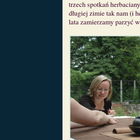
trzech spotkań herbaciany
długiej zimie tak nam (i 
lata zamierzamy parzyć w 