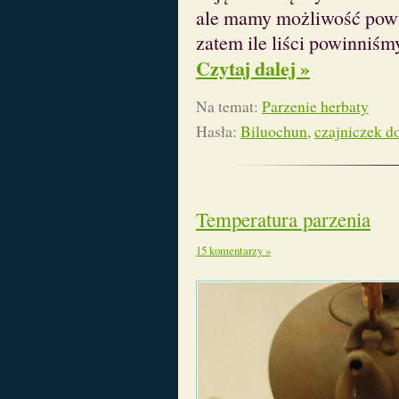
ale mamy możliwość powtó
zatem ile liści powinniś
Czytaj dalej »
Na temat:
Parzenie herbaty
Hasła:
Biluochun
,
czajniczek d
Temperatura parzenia
15 komentarzy »