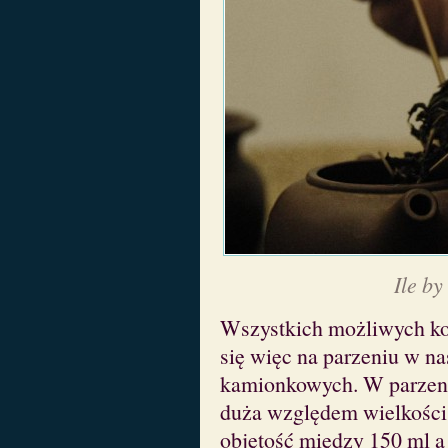
Ile by
Wszystkich możliwych ko
się więc na parzeniu w n
kamionkowych. W parze
duża względem wielkości 
objętość między 150 ml a 