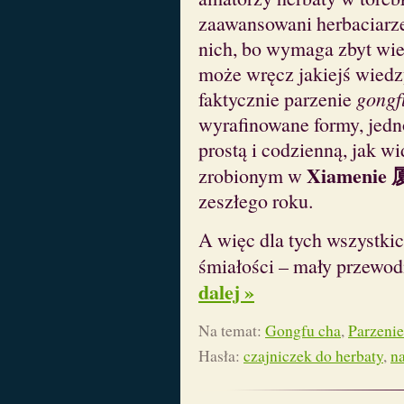
zaawansowani herbaciarz
nich, bo wymaga zbyt wiel
może wręcz jakiejś wied
faktycznie parzenie
gongf
wyrafinowane formy, jed
prostą i codzienną, jak w
Xiamenie
zrobionym w
zeszłego roku.
A więc dla tych wszystkich
śmiałości – mały przewod
dalej »
Na temat:
Gongfu cha
,
Parzenie
Hasła:
czajniczek do herbaty
,
n