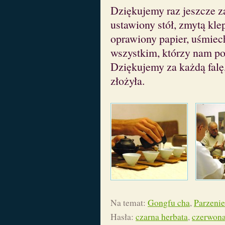
Dziękujemy raz jeszcze za
ustawiony stół, zmytą kle
oprawiony papier, uśmiec
wszystkim, którzy nam pom
Dziękujemy za każdą falę,
złożyła.
Na temat:
Gongfu cha
,
Parzenie
Hasła:
czarna herbata
,
czerwona