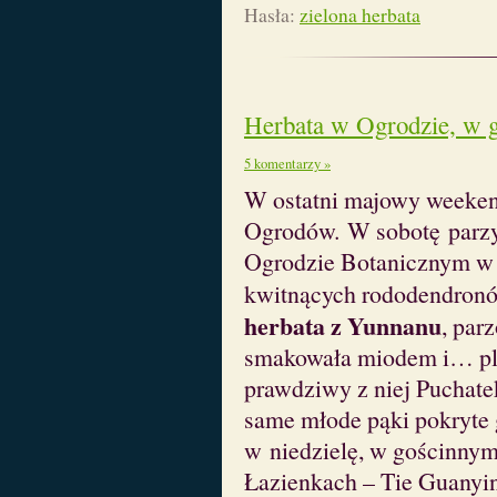
Hasła:
zielona herbata
Herbata w Ogrodzie, w ga
5 komentarzy »
W ostatni majowy weeken
Ogrodów. W sobotę parz
Ogrodzie Botanicznym w P
kwitnących rododendronó
herbata z Yunnanu
, pa
smakowała miodem i… pl
prawdziwy z niej Puchatek
same młode pąki pokryte
w niedzielę, w gościnny
Łazienkach – Tie Guanyin