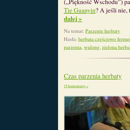
(„Piękność Wschodu”) par
Tie Guanyin
? A jeśli nie
dalej »
Na temat:
Parzenie herbaty
Hasła:
herbata częściowo ferm
parzenia
,
wulong
,
zielona herba
Czas parzenia herbaty
15 komentarzy »