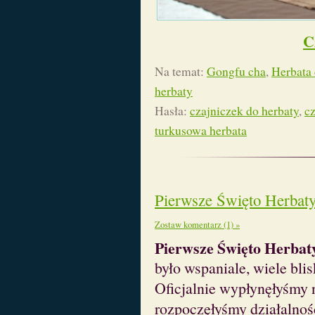
C
Na temat:
Gongfu cha
,
Herbata 
herbaty
Hasła:
czajniczek do herbaty
,
c
turkusowa herbata
Pierwsze Święto Herbat
Zostaw komentarz (1) »
Pierwsze Święto Herbat
było wspaniale, wiele blis
Oficjalnie wypłynęłyśmy
rozpoczęłyśmy działalno