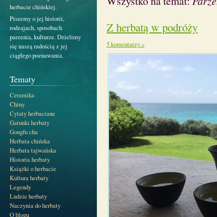
Wszystko na temat:
Parze
herbacie chińskiej.
Piszemy o jej historii,
Z herbatą w podróży
rodzajach, sposobach
parzenia, kulturze. Dzielimy
5 komentarzy »
się naszą radością z jej
ciągłego poznawania.
Tematy
Ceramika
Chiny
Cytaty herbaciane
Gatunki herbaty
Gongfu cha
Herbata chińska
Herbata tajwańska
Historia herbaty
Książki o herbacie
Kultura herbaty
Legendy
Ludzie herbaty
Naczynia do herbaty
O blogu