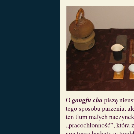
gongfu cha
O
piszę nieus
tego sposobu parzenia, al
ten tłum małych naczynek 
„pracochłonność”, która 
amatorzy herbaty w torebk