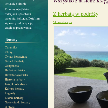
Wszystko z hasłem:
Księ
herbacie chińskiej.
Piszemy o jej historii,
Z herbatą w podróży
rodzajach, sposobach
parzenia, kulturze. Dzielimy
5 komentarzy »
się naszą radością z jej
ciągłego poznawania.
Tematy
Ceramika
Chiny
Cytaty herbaciane
Gatunki herbaty
Gongfu cha
Herbata chińska
Herbata tajwańska
Historia herbaty
Książki o herbacie
Kultura herbaty
Legendy
Ludzie herbaty
Naczynia do herbaty
O blogu