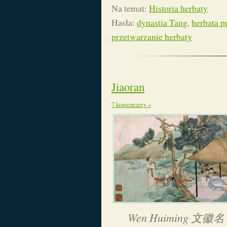
Na temat:
Historia herbaty
Hasła:
dynastia Tang
,
herbata 
przetwarzanie herbaty
Jiaoran
7 komentarzy »
Wen Huiming 文徽名 „S