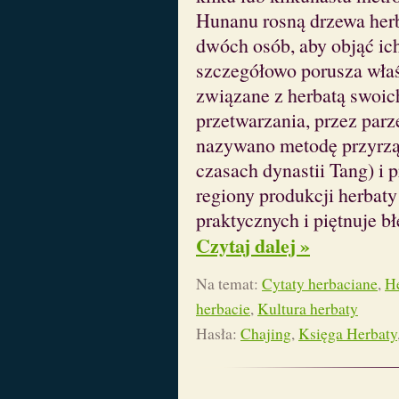
Hunanu rosną drzewa herb
dwóch osób, aby objąć ic
szczegółowo porusza właś
związane z herbatą swoi
przetwarzania, przez parz
nazywano metodę przyrzą
czasach dynastii Tang) i 
regiony produkcji herbaty 
praktycznych i piętnuje b
Czytaj dalej »
Na temat:
Cytaty herbaciane
,
He
herbacie
,
Kultura herbaty
Hasła:
Chajing
,
Księga Herbaty