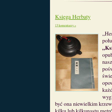
Księga Herbaty
13 komentarzy »
„Her
połu
„Ks
opu
nasz
pośw
świe
opow
każd
wygl
być ona niewielkim krzew
kilku lub kilkunastu metr