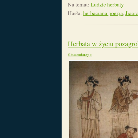
Na temat:
Ludzie herbaty
Hasła:
herbaciana poezja
,
Jiaor
Herbata w życiu pozag
8 komentarzy »