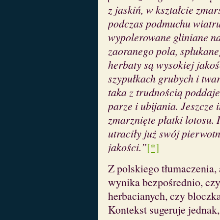
z jaskiń, w kształcie zma
podczas podmuchu wiatru,
wypolerowane gliniane na
zaoranego pola, spłukane
herbaty są wysokiej jakoś
szypułkach grubych i twa
taka z trudnością poddaj
parze i ubijania. Jeszcze
zmarznięte płatki lotosu. I
utraciły już swój pierwotny
jakości.”
[*]
Z polskiego tłumaczenia, 
wynika bezpośrednio, czy
herbacianych, czy bloczk
Kontekst sugeruje jednak,