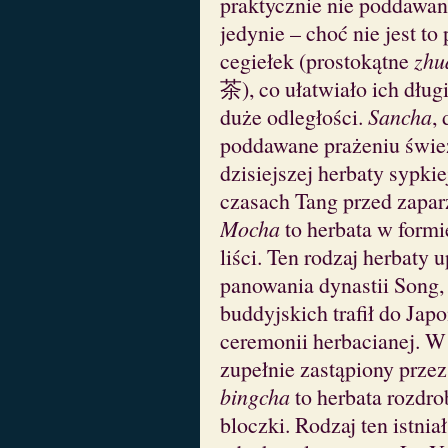
praktycznie nie poddawan
jedynie – choć nie jest t
cegiełek (prostokątne
zhu
茶), co ułatwiało ich dłu
duże odległości.
Sancha
,
poddawane prażeniu świe
dzisiejszej herbaty sypkie
czasach Tang przed zapar
Mocha
to herbata w formi
liści. Ten rodzaj herbaty 
panowania dynastii Song
buddyjskich trafił do Japo
ceremonii herbacianej. W
zupełnie zastąpiony przez
bingcha
to herbata rozdro
bloczki. Rodzaj ten istnia