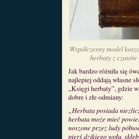
Współczesny model kosz
herbaty z czasów 
Jak bardzo różniła się ówc
najlepiej oddają własne s
„Księgi herbaty”, gdzie w
dobre i złe odmiany:
„Herbata posiada niezlic
herbata może mieć powie
noszone przez ludy północ
pierś dzikiego wołu, skłę