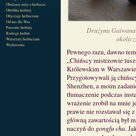
Obalamy mity o herbacie
Obróbka herbaty
Obyczaje herbaciane
Od nas dla Was
Parzenie herbaty
Drużyna Gaiwana 
Rodzaje herbat
okolic
Warsztaty herbaciane
Wydarzenia
Pewnego razu, dawno tem
„Chińscy mistrzowie tus
Królewskim w Warszawie 
Przygotowywali ją chińscy
Shenzhen, a moim zadanie
tłumaczenie podczas insta
wrażenie zrobił na mnie j
prawie nie rozstawał się 
główną zawartością był m
naczyń do
gongfu cha
. Ja