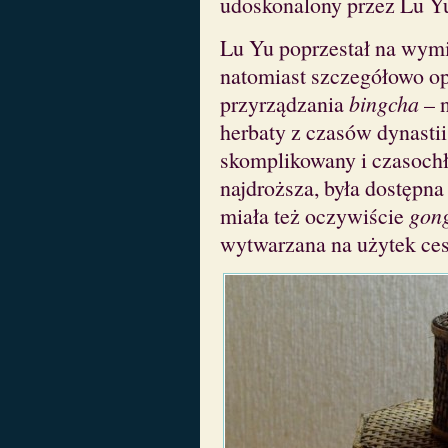
udoskonalony przez Lu Yu
Lu Yu poprzestał na wymi
natomiast szczegółowo op
przyrządzania
bingcha
– n
herbaty z czasów dynastii 
skomplikowany i czasochło
najdroższa, była dostępna 
miała też oczywiście
gon
wytwarzana na użytek ces