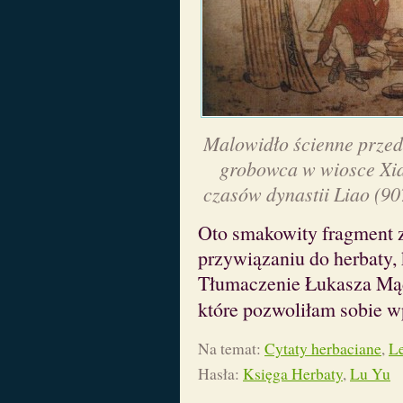
Malowidło ścienne przed
grobowca w wiosce Xia
czasów dynastii Liao (9
Oto smakowity fragment 
przywiązaniu do herbaty,
Tłumaczenie Łukasza Mąd
które pozwoliłam sobie 
Na temat:
Cytaty herbaciane
,
L
Hasła:
Księga Herbaty
,
Lu Yu