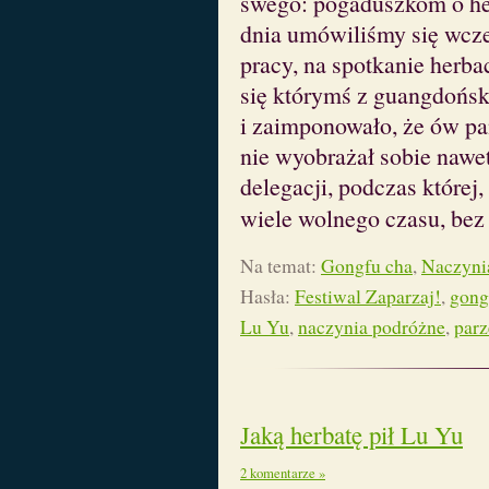
swego: pogaduszkom o her
dnia umówiliśmy się wcze
pracy, na spotkanie herba
się którymś z guangdońs
i zaimponowało, że ów pan
nie wyobrażał sobie nawet
delegacji, podczas której
wiele wolnego czasu, bez
Na temat:
Gongfu cha
,
Naczynia
Hasła:
Festiwal Zaparzaj!
,
gong
Lu Yu
,
naczynia podróżne
,
parz
Jaką herbatę pił Lu Yu
2 komentarze »