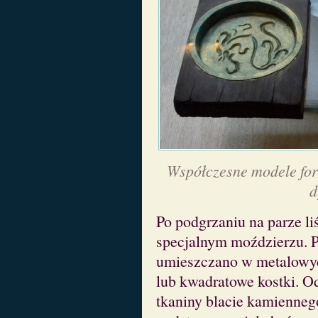
Współczesne modele for
d
Po podgrzaniu na parze li
specjalnym moździerzu. P
umieszczano w metalowyc
lub kwadratowe kostki. O
tkaniny blacie kamienneg