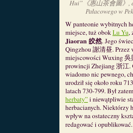
Hui”《惠山茶會圖》, dynas
Pałacowego w Peki
W panteonie wybitnych h
miejsce, tuż obok
Lu Yu
,
Jiaoran
皎然
. Jego świe
Qingzhou 謝清昼. Przez wi
miejscowości Wuxing 吳
prowincji Zhejiang 浙江. O
wiadomo nic pewnego, cho
urodził się około roku 713
latach 730-799. Był zatem
herbaty”
i niewątpliwie s
herbacianych. Niektórzy 
wpływ na ostateczny kszta
redagować i opublikować