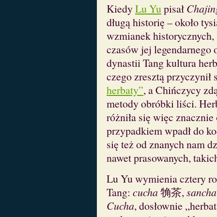
Kiedy
Lu Yu
pisał
Chajin
długą historię – około tys
wzmianek historycznych, a 
czasów jej legendarnego
dynastii Tang kultura her
czego zresztą przyczynił 
herbaty”
, a Chińczycy zd
metody obróbki liści. Herb
różniła się więc znacznie 
przypadkiem wpadł do koc
się też od znanych nam dzi
nawet prasowanych, takic
Lu Yu wymienia cztery ro
Tang:
cucha
觕茶,
sancha
Cucha
, dosłownie „herbat