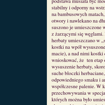
podstawa musiała być moc
stabilny i odporny na wst
na bambusowych matach, a
otwory i nawlekano na dł
suszono je umieszczone w
z żarzącymi się węglami. 
herbaty umieszczano w „
kostki na wpół wysuszone
macie), a nad nimi kostki
wnioskować, że ten etap o
wysuszenie herbaty, skor
suche bloczki herbaciane,
odpowiedniego smaku i ar
współczesne palenie. W k
przechowywania w specj
których można było umies