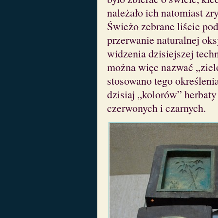
należało ich natomiast z
Świeżo zebrane liście po
przerwanie naturalnej ok
widzenia dzisiejszej tech
można więc nazwać „zielo
stosowano tego określenia
dzisiaj „kolorów” herbaty
czerwonych i czarnych.