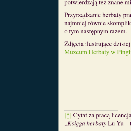
potwierdzają też znane m
Przyrządzanie herbaty pra
najmniej równie skomplik
o tym następnym razem.
Zdjęcia ilustrujące dzisie
Muzeum Herbaty w Pingl
[*]
Cytat za pracą licenc
„
Księga herbaty
Lu Yu – t