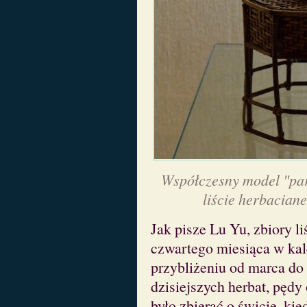
Współczesny model "par
liście herbacian
Jak pisze Lu Yu, zbiory l
czwartego miesiąca w kal
przybliżeniu od marca do
dzisiejszych herbat, pędy
było zbierać o świcie, kie