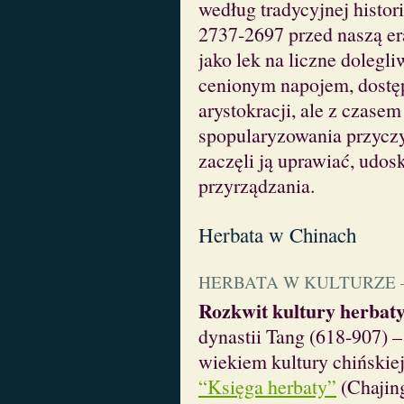
według tradycyjnej histor
2737-2697 przed naszą er
jako lek na liczne dolegli
cenionym napojem, dostę
arystokracji, ale z czase
spopularyzowania przyczyn
zaczęli ją uprawiać, udosk
przyrządzania.
Herbata w Chinach
HERBATA W KULTURZE –
Rozkwit kultury herbat
dynastii Tang (618-907) 
wiekiem kultury chińskiej
“Księga herbaty”
(Chajin