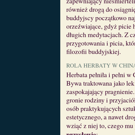
zapewniający nieśmierteln
również drogą do osiągnię
buddyjscy początkowo naj
orzeźwiające, gdyż picie
długich medytacjach. Z cz
przygotowania i picia, kt
filozofii buddyjskiej.
ROLA HERBATY W CHIN
Herbata pełniła i pełni w
Bywa traktowana jako lek
zaspokajający pragnienie.
gronie rodziny i przyjaci
osób praktykujących sztuk
estetycznego, a nawet d
wziąć z niej to, czego mu
przysłowie
: