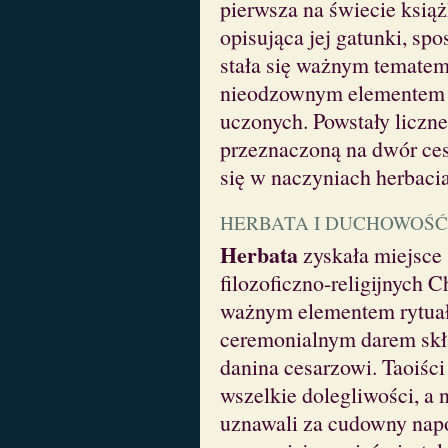
pierwsza na świecie ksią
opisująca jej gatunki, spo
stała się ważnym tematem 
nieodzownym elementem e
uczonych. Powstały liczn
przeznaczoną na dwór ces
się w naczyniach herbacia
HERBATA I DUCHOWOŚĆ
Herbata
zyskała miejsce
filozoficzno-religijnych 
ważnym elementem rytuał
ceremonialnym darem skł
danina cesarzowi. Taoiści
wszelkie dolegliwości, a 
uznawali za cudowny napó