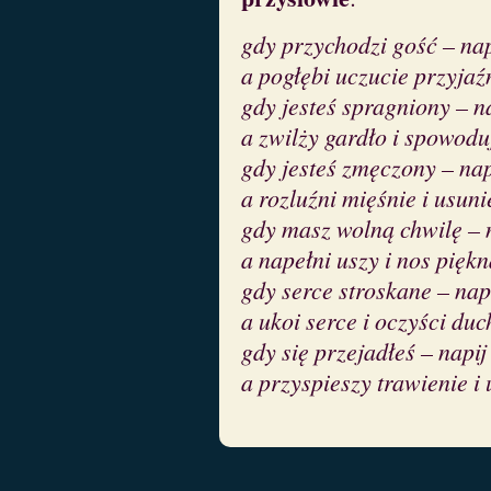
gdy przychodzi gość – napi
a pogłębi uczucie przyjaź
gdy jesteś spragniony – na
a zwilży gardło i spowodu
gdy jesteś zmęczony – napi
a rozluźni mięśnie i usun
gdy masz wolną chwilę – n
a napełni uszy i nos pięk
gdy serce stroskane – napi
a ukoi serce i oczyści duc
gdy się przejadłeś – napij
a przyspieszy trawienie i 