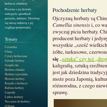
herbacie chińskiej.
Pochodzenie herbaty
Piszemy o jej historii,
rodzajach, sposobach
Ojczyzną herbaty są Chiny
parzenia, kulturze. Dzielimy
się naszą radością z jej
Camellia sinensis
i, co wa
ciągłego poznawania.
zwyczaj picia herbaty. Ch
producent herbaty i jedyny
Tematy
wszystkie „sześć wielkich
Ceramika
żółte, turkusowe, czerwon
Chiny
Cytaty herbaciane
się
„sztuka” czy też „dro
Gatunki herbaty
kaligrafią, sztuką rzeźbi
Gongfu cha
Herbata chińska
jest jak dziedzina tradycy
Herbata tajwańska
może poza Japonią, kultura
Historia herbaty
Książki o herbacie
różnorodna, z czego niew
Kultura herbaty
sprawę.
Legendy
Ludzie herbaty
Naczynia do herbaty
O blogu