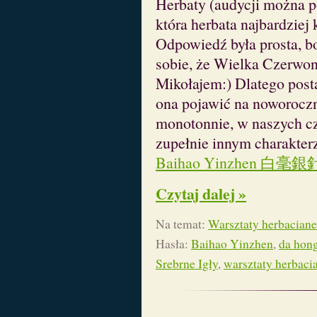
Herbaty (audycji można 
która herbata najbardziej 
Odpowiedź była prosta, b
sobie, że Wielka Czerwon
Mikołajem:) Dlatego post
ona pojawić na noworoczn
monotonnie, w naszych cz
zupełnie innym charakterz
Baihao Yinzhen 白毫銀針, c
Czytaj dalej »
Na temat:
Warsztaty herbaciane
Hasła:
Baihao Yinzhen
,
da hon
Srebrne Igły
,
warsztaty herbaci