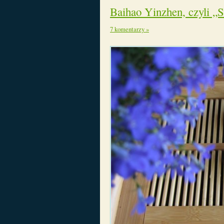
Baihao Yinzhen, czyli „S
7 komentarzy »