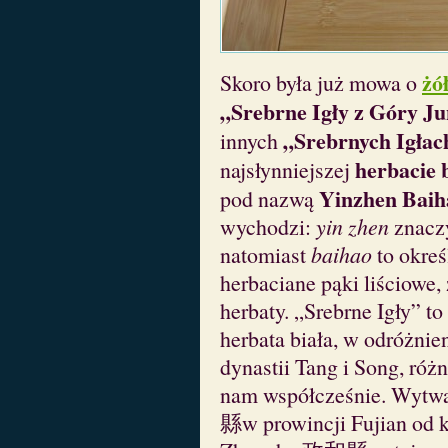
żó
Skoro była już mowa o
„Srebrne Igły z Góry J
„Srebrnych Igłac
innych
herbacie b
najsłynniejszej
Yinzhen Ba
pod nazwą
wychodzi:
yin zhen
znaczy
natomiast
baihao
to okreś
herbaciane pąki liściowe,
herbaty. „Srebrne Igły” t
herbata biała, w odróżnie
dynastii Tang i Song, róż
nam współcześnie. Wytwa
縣w prowincji Fujian od k