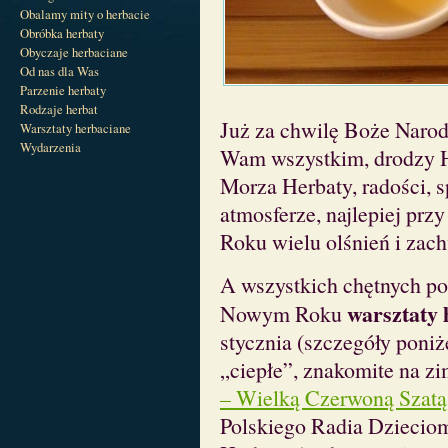
Obalamy mity o herbacie
Obróbka herbaty
Obyczaje herbaciane
Od nas dla Was
Parzenie herbaty
Rodzaje herbat
Już za chwilę Boże Narod
Warsztaty herbaciane
Wydarzenia
Wam wszystkim, drodzy He
Morza Herbaty, radości, 
atmosferze, najlepiej pr
Roku wielu olśnień i zach
A wszystkich chętnych p
warsztaty 
Nowym Roku
stycznia (szczegóły poniż
„ciepłe”, znakomite na zi
– Wielką Czerwoną Szatą
Polskiego Radia Dziecio