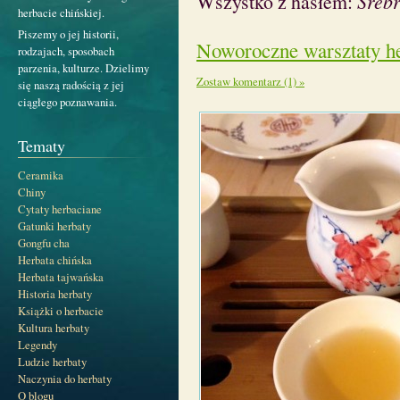
Wszystko z hasłem:
Srebr
herbacie chińskiej.
Piszemy o jej historii,
Noworoczne warsztaty h
rodzajach, sposobach
parzenia, kulturze. Dzielimy
Zostaw komentarz (1) »
się naszą radością z jej
ciągłego poznawania.
Tematy
Ceramika
Chiny
Cytaty herbaciane
Gatunki herbaty
Gongfu cha
Herbata chińska
Herbata tajwańska
Historia herbaty
Książki o herbacie
Kultura herbaty
Legendy
Ludzie herbaty
Naczynia do herbaty
O blogu