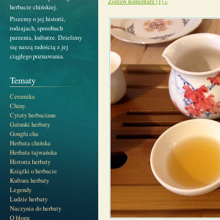
Zostaw komentarz (1) »
herbacie chińskiej.
Piszemy o jej historii,
rodzajach, sposobach
parzenia, kulturze. Dzielimy
się naszą radością z jej
ciągłego poznawania.
Tematy
Ceramika
Chiny
Cytaty herbaciane
Gatunki herbaty
Gongfu cha
Herbata chińska
Herbata tajwańska
Historia herbaty
Książki o herbacie
Kultura herbaty
Legendy
Ludzie herbaty
Naczynia do herbaty
O blogu