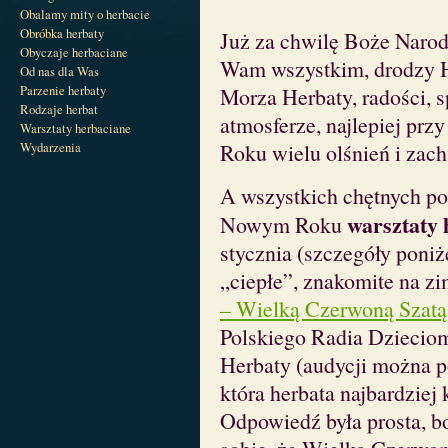
Obalamy mity o herbacie
Obróbka herbaty
Już za chwilę Boże Narod
Obyczaje herbaciane
Wam wszystkim, drodzy He
Od nas dla Was
Parzenie herbaty
Morza Herbaty, radości, 
Rodzaje herbat
atmosferze, najlepiej pr
Warsztaty herbaciane
Wydarzenia
Roku wielu olśnień i zach
A wszystkich chętnych p
warsztaty 
Nowym Roku
stycznia (szczegóły poniż
„ciepłe”, znakomite na zi
– Wielką Czerwoną Szatą
Polskiego Radia Dziecio
Herbaty (audycji można 
która herbata najbardziej 
Odpowiedź była prosta, b