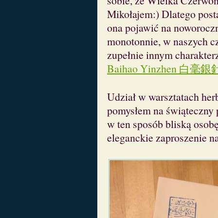
sobie, że Wielka Czerwon
Mikołajem:) Dlatego post
ona pojawić na noworoczn
monotonnie, w naszych cz
zupełnie innym charakterz
Baihao Yinzhen 白毫銀針, c
Udział w warsztatach he
pomysłem na świąteczny p
w ten sposób bliską osob
eleganckie zaproszenie n