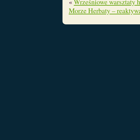
«
Wrześniowe warsztaty h
Morze Herbaty – reaktyw