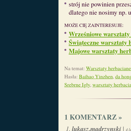
strój nie powinien prze
dlatego nie nosimy np. 
MOŻE CIĘ ZAINTERESUJE:
Wrześniowe warsztaty
Świąteczne warsztaty 
Majowe warsztaty her
Na temat:
Warsztaty herbaciane
Hasła:
Baihao Yinzhen
,
da hon
Srebrne Igły
,
warsztaty herbaci
1 KOMENTARZ »
lukasz.madrzynski
|
4 l