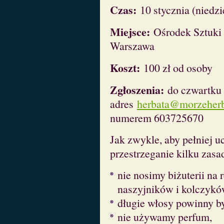
Czas:
10 stycznia (niedzi
Miejsce:
Ośrodek Sztuki 
Warszawa
Koszt:
100 zł od osoby
Zgłoszenia:
do czwartku 
adres
herbata@morzeherb
numerem 603725670
Jak zwykle, aby pełniej u
przestrzeganie kilku zasa
nie nosimy biżuterii na 
naszyjników i kolczykó
długie włosy powinny by
nie używamy perfum,