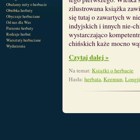
Obalamy mity o herbacie
zilustrowana książka zaw
Obróbka herbaty
się tutaj o zawartych w n
Obyczaje herbaciane
Od nas dla Was
indyjskich i innych nie-ch
Parzenie herbaty
wystarczająco kompetentna,
Rodzaje herbat
Warsztaty herbaciane
chińskich każe mocno wąt
Wydarzenia
Czytaj dalej »
Na temat:
Książki o herbacie
Hasła:
herbata
,
Keemun
,
Longj