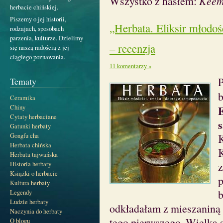
Wszystko z hasłem:
Kee
herbacie chińskiej.
Piszemy o jej historii,
„Herbata. Eliksir młodo
rodzajach, sposobach
parzenia, kulturze. Dzielimy
– recenzja
się naszą radością z jej
ciągłego poznawania.
11 komentarzy »
P
Tematy
b
Ceramika
Chiny
E
Cytaty herbaciane
Gatunki herbaty
Gongfu cha
K
Herbata chińska
K
Herbata tajwańska
Historia herbaty
z
Książki o herbacie
p
Kultura herbaty
b
Legendy
Ludzie herbaty
odkładałam z mieszaniną i
Naczynia do herbaty
tego pierwszego. Wielka s
O blogu