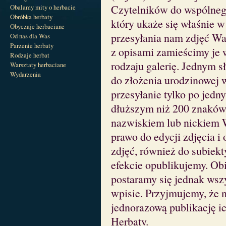
Czytelników do wspólneg
Obalamy mity o herbacie
Obróbka herbaty
który ukaże się właśnie 
Obyczaje herbaciane
przesyłania nam zdjęć Wa
Od nas dla Was
Parzenie herbaty
z opisami zamieścimy je 
Rodzaje herbat
rodzaju galerię. Jednym 
Warsztaty herbaciane
Wydarzenia
do złożenia urodzinowej 
przesyłanie tylko po jedn
dłuższym niż 200 znaków 
nazwiskiem lub nickiem W
prawo do edycji zdjęcia i 
zdjęć, również do subiek
efekcie opublikujemy. Ob
postaramy się jednak ws
wpisie. Przyjmujemy, że 
jednorazową publikację i
Herbaty.