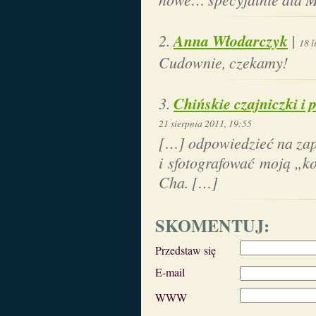
Anna Włodarczyk
|
18 l
Cudownie, czekamy!
Chińskie czajniczki i
21 sierpnia 2011, 19:55
[…] odpowiedzieć na za
i sfotografować moją „k
Cha. […]
SKOMENTUJ:
Przedstaw się
E-mail
WWW