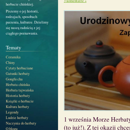
3 komentarze »
herbacie chińskiej.
Piszemy o jej historii,
rodzajach, sposobach
parzenia, kulturze. Dzielimy
się naszą radością z jej
ciągłego poznawania.
Tematy
Ceramika
Chiny
Cytaty herbaciane
Gatunki herbaty
Gongfu cha
Herbata chińska
Herbata tajwańska
Historia herbaty
Książki o herbacie
Kultura herbaty
Legendy
Ludzie herbaty
1 września Morze Herbaty
Naczynia do herbaty
(to już!). Z tej okazji c
O blogu