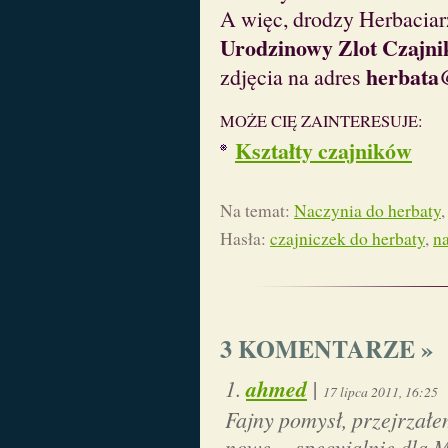
A więc, drodzy Herbaciar
Urodzinowy Zlot Czajn
herbata
zdjęcia na adres
MOŻE CIĘ ZAINTERESUJE:
Kształty czajników
Na temat:
Naczynia do herbaty
Hasła:
czajniczek do herbaty
,
n
3 KOMENTARZE »
ahmed
|
17 lipca 2011, 16:25
Fajny pomysł, przejrzałem
nowe… specyjalnie dla