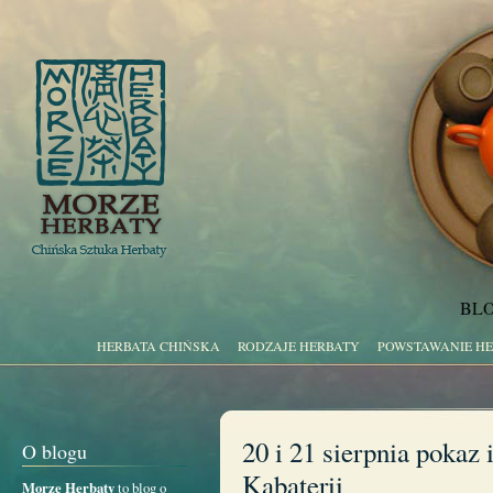
BLO
HERBATA CHIŃSKA
RODZAJE HERBATY
POWSTAWANIE H
20 i 21 sierpnia pokaz 
O blogu
Kabaterii
Morze Herbaty
to blog o