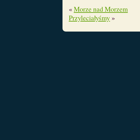
«
Morze nad Morzem
Przyleciałyśmy
»