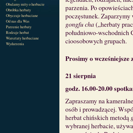
Obalamy mity o herbacie
parzenia. Po opowieściac
Obróbka herbaty
poczęstunek. Zaparzymy 
Obyczaje herbaciane
Od nas dla Was
gongfu cha
(„herbaty pra
Parzenie herbaty
południowo-wschodnich Ch
Rodzaje herbat
Warsztaty herbaciane
cioosobowych grupach.
Wydarzenia
Prosimy o wcześniejsze z
21 sierpnia
godz. 16.00-20.00 spotka
Zapraszamy na kameralne 
osób i prowadzącej. Wspó
herbat chińskich metodą
wybranej herbacie, używa