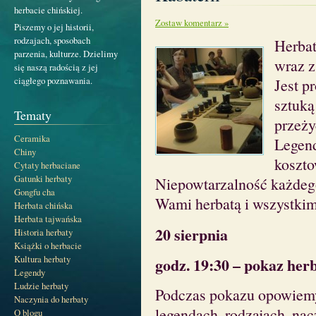
herbacie chińskiej.
Zostaw komentarz »
Piszemy o jej historii,
rodzajach, sposobach
Herbat
parzenia, kulturze. Dzielimy
wraz z
się naszą radością z jej
ciągłego poznawania.
Jest pr
sztuką
Tematy
przeży
Ceramika
Legend
Chiny
koszto
Cytaty herbaciane
Gatunki herbaty
Niepowtarzalność każdego
Gongfu cha
Wami herbatą i wszystkim,
Herbata chińska
Herbata tajwańska
20 sierpnia
Historia herbaty
Książki o herbacie
Kultura herbaty
godz. 19:30 – pokaz her
Legendy
Ludzie herbaty
Podczas pokazu opowiemy o
Naczynia do herbaty
legendach, rodzajach, nac
O blogu