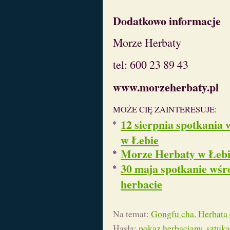
Dodatkowo informacje
Morze Herbaty
tel: 600 23 89 43
www.morzeherbaty.pl
MOŻE CIĘ ZAINTERESUJE:
12 sierpnia spotkania 
w Łebie
Morze Herbaty w Łebie
30 maja spotkanie wśr
herbacie
Na temat:
Gongfu cha
,
Herbata 
Hasła:
pokaz herbaciany
,
sztuka