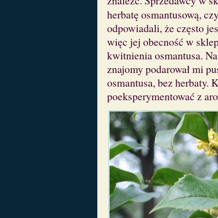
znaleźć. Sprzedawcy w sk
herbatę osmantusową, czy
odpowiadali, że często je
więc jej obecność w skle
kwitnienia osmantusa. Na
znajomy podarował mi pu
osmantusa, bez herbaty. 
poeksperymentować z ar