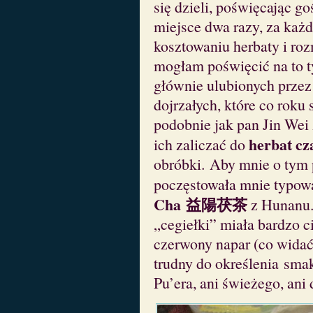
się dzieli, poświęcając g
miejsce dwa razy, za każ
kosztowaniu herbaty i ro
mogłam poświęcić na to 
głównie ulubionych przez
dojrzałych, które co roku
podobnie jak pan Jin Wei 
herbat cz
ich zaliczać do
obróbki. Aby mnie o tym 
poczęstowała mnie typo
Cha 益陽茯茶
z Hunanu. 
„cegiełki” miała bardzo ci
czerwony napar (co widać 
trudny do określenia sma
Pu’era, ani świeżego, ani 