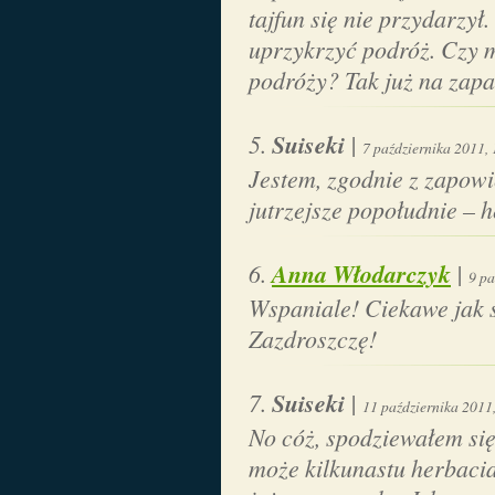
tajfun się nie przydarzy
uprzykrzyć podróż. Czy 
podróży? Tak już na zapa
Suiseki
|
7 października 2011,
Jestem, zgodnie z zapowi
jutrzejsze popołudnie –
Anna Włodarczyk
|
9 pa
Wspaniale! Ciekawe jak s
Zazdroszczę!
Suiseki
|
11 października 2011
No cóż, spodziewałem się
może kilkunastu herbaciar