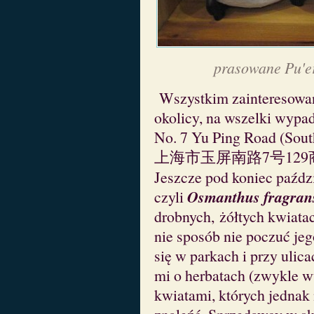
prasowane Pu'er
Wszystkim zainteresowan
okolicy, na wszelki wypa
No. 7 Yu Ping Road (South
上海市玉屏南路7号129
Jeszcze pod koniec paźdz
Osmanthus fragran
czyli
drobnych, żółtych kwiata
nie sposób nie poczuć jeg
się w parkach i przy ulic
mi o herbatach (zwykle 
kwiatami, których jednak