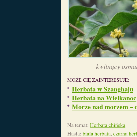
kwitnący osma
MOŻE CIĘ ZAINTERESUJE:
Herbata w Szanghaju
Herbata na Wielkanoc
Morze nad morzem – 
Na temat:
Herbata chińska
Hasła:
biała herbata
,
czarna her