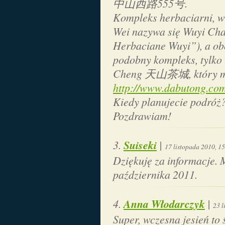
中山西路555号.
Kompleks herbaciarni, w 
Wei nazywa się Wuyi 
Herbaciane Wuyi”), a obo
podobny kompleks, tylko
Cheng 天山茶城, który ma 
http://www.dabutong.co
Kiedy planujecie podróż
Pozdrawiam!
Suiseki
|
17 listopada 2010, 1
Dziękuję za informacje. 
października 2011.
Anna Włodarczyk
|
23 l
Super, wczesna jesień to 