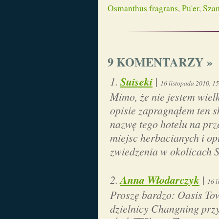
Osmanthus fragrans
,
Pu'er
,
Szan
9 KOMENTARZY »
Suiseki
|
16 listopada 2010, 1
Mimo, że nie jestem wiel
opisie zapragnąłem ten s
nazwę tego hotelu na pr
miejsc herbacianych i o
zwiedzenia w okolicach 
Anna Włodarczyk
|
16 l
Proszę bardzo: Oasis T
dzielnicy Changning p