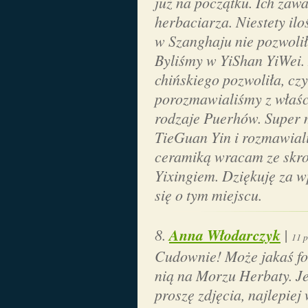
już na początku. Ich zaw
herbaciarza. Niestety ilo
w Szanghaju nie pozwoliła
Byliśmy w YiShan YiWei. 
chińskiego pozwoliła, cz
porozmawialiśmy z właśc
rodzaje Puerhów. Super m
TieGuan Yin i rozmawial
ceramiką wracam ze skr
Yixingiem. Dziękuję za w
się o tym miejscu.
Anna Włodarczyk
|
11 p
Cudownie! Może jakaś fot
nią na Morzu Herbaty. Jeś
proszę zdjęcia, najlepiej