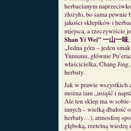
herbacianym naprzeciwko
złożyło, bo sama pewnie 
jakości sklepików i herba
miejsca, a rzeczywiście j
Shan Yi Wei” 一山一味
„Jedna góra – jeden smak”
Yunnanu, głównie Pu’erac
właścicielka, Chang Jing,
herbaty.
Jak w prawie wszystkich 
można tam „usiąść i napić
Ale ten sklep ma w sobie 
innych – wielką dbałość o
herbaty…), atmosferę spok
głęboką, rzetelną wiedzę o