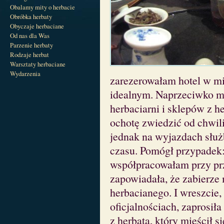
Obalamy mity o herbacie
Obróbka herbaty
Obyczaje herbaciane
Od nas dla Was
Parzenie herbaty
Rodzaje herbat
Warsztaty herbaciane
Wydarzenia
zarezerowałam hotel w mi
idealnym. Naprzeciwko mi
herbaciarni i sklepów z h
ochotę zwiedzić od chwili
jednak na wyjazdach służ
czasu. Pomógł przypadek: 
współpracowałam przy pr
zapowiadała, że zabierze
herbacianego. I wreszcie,
oficjalnościach, zaprosiła
z herbatą, który mieścił 