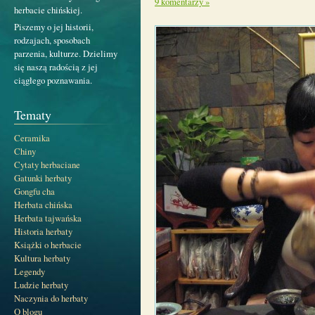
9 komentarzy »
herbacie chińskiej.
Piszemy o jej historii,
rodzajach, sposobach
parzenia, kulturze. Dzielimy
się naszą radością z jej
ciągłego poznawania.
Tematy
Ceramika
Chiny
Cytaty herbaciane
Gatunki herbaty
Gongfu cha
Herbata chińska
Herbata tajwańska
Historia herbaty
Książki o herbacie
Kultura herbaty
Legendy
Ludzie herbaty
Naczynia do herbaty
O blogu