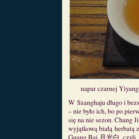
napar czarnej Yiyan
W Szanghaju długo i bez
– nie było ich, bo po pier
się na nie sezon. Chang 
wyjątkową białą herbatą 
Guang Bai 月光白, czyli „B