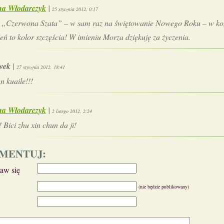
a Włodarczyk
|
25 stycznia 2012, 0:17
„Czerwona Szata” – w sam raz na świętowanie Nowego Roku – w k
eń to kolor szczęścia! W imieniu Morza dziękuję za życzenia.
wek
|
27 stycznia 2012, 18:41
n kuaile!!!
a Włodarczyk
|
2 lutego 2012, 2:24
! Bici zhu xin chun da ji!
MENTUJ:
taw się
(nie będzie publikowany)