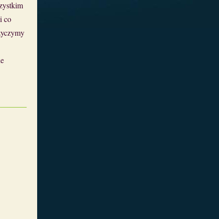
zystkim
i co
 życzymy
ie