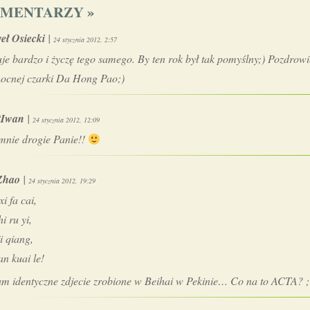
OMENTARZY »
eł Osiecki
|
24 stycznia 2012, 2:57
je bardzo i życzę tego samego. By ten rok był tak pomyślny;) Pozdrowi
nocnej czarki Da Hong Pao;)
tIwan
|
24 stycznia 2012, 12:09
mnie drogie Panie!!
Zhao
|
24 stycznia 2012, 19:29
i fa cai,
i ru yi,
ji qiang,
an kuai le!
m identyczne zdjecie zrobione w Beihai w Pekinie… Co na to ACTA? 