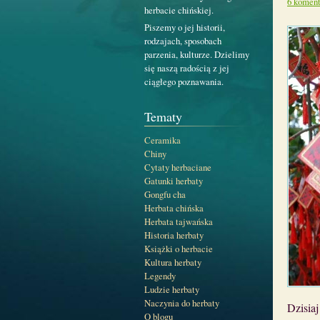
6 koment
herbacie chińskiej.
Piszemy o jej historii,
rodzajach, sposobach
parzenia, kulturze. Dzielimy
się naszą radością z jej
ciągłego poznawania.
Tematy
Ceramika
Chiny
Cytaty herbaciane
Gatunki herbaty
Gongfu cha
Herbata chińska
Herbata tajwańska
Historia herbaty
Książki o herbacie
Kultura herbaty
Legendy
Ludzie herbaty
Naczynia do herbaty
Dzisia
O blogu