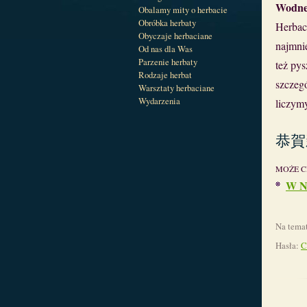
Wodne
Obalamy mity o herbacie
Obróbka herbaty
Herbac
Obyczaje herbaciane
najmni
Od nas dla Was
Parzenie herbaty
też py
Rodzaje herbat
szczeg
Warsztaty herbaciane
Wydarzenia
liczym
恭賀
MOŻE C
W N
Na tema
Hasła:
C