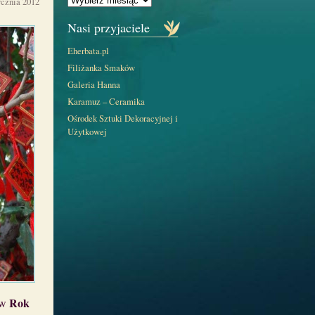
ycznia 2012
Nasi przyjaciele
Eherbata.pl
Filiżanka Smaków
Galeria Hanna
Karamuz – Ceramika
Ośrodek Sztuki Dekoracyjnej i
Użytkowej
Rok
 w