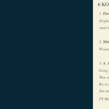
6 K
Paw
Dzięku
znad 
Ma
Wzaje
A. 
Gong x
Wan sh
Ru yi 
Xin ni
PS Ma