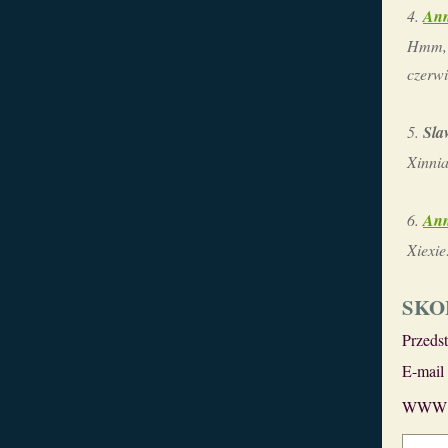
Ann
Hmm, 
czerwi
Sla
Xinnia
Ann
Xiexie
SKO
Przeds
E-mail
WWW