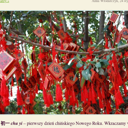
arzy »
Anna Włodarczyk, 24 st
初一
j
chu yi
– pierwszy dzień chińskiego Nowego Roku. Wkraczamy