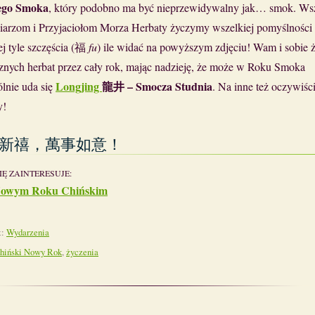
go Smoka
, który podobno ma być nieprzewidywalny jak… smok. Ws
iarzom i Przyjaciołom Morza Herbaty życzymy wszelkiej pomyślności 
ej tyle szczęścia (福
fu
) ile widać na powyższym zdjęciu! Wam i sobie
sznych herbat przez cały rok, mając nadzieję, że może w Roku Smoka
Longjing
龍井 – Smocza Studnia
ólnie uda się
. Na inne też oczywiśc
y!
新禧，萬事如意！
IĘ ZAINTERESUJE:
owym Roku Chińskim
t:
Wydarzenia
hiński Nowy Rok
,
życzenia