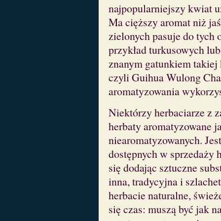
najpopularniejszy kwiat 
Ma cięższy aromat niż jaś
zielonych pasuje do tych
przykład turkusowych lub
znanym gatunkiem takiej 
czyli Guihua Wulong C
aromatyzowania wykorzyst
Niektórzy herbaciarze z z
herbaty aromatyzowane ja
niearomatyzowanych. Jest 
dostępnych w sprzedaży 
się dodając sztuczne subs
inna, tradycyjna i szlach
herbacie naturalne, śwież
się czas: muszą być jak n