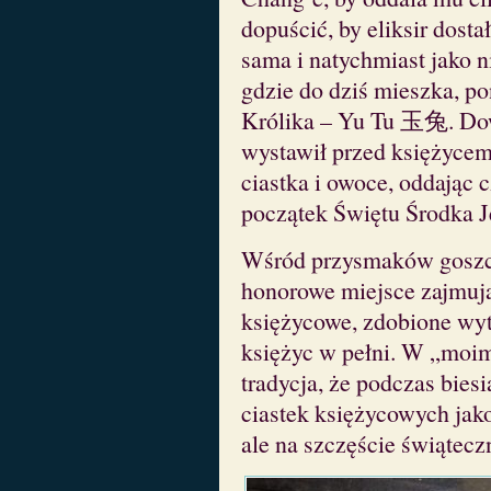
dopuścić, by eliksir dosta
sama i natychmiast jako n
gdzie do dziś mieszka, p
Królika – Yu Tu 玉兔. Dowi
wystawił przed księżycem 
ciastka i owoce, oddając 
początek Świętu Środka J
Wśród przysmaków goszcz
honorowe miejsce zajmu
księżycowe, zdobione wyt
księżyc w pełni. W „moim
tradycja, że podczas biesi
ciastek księżycowych jako
ale na szczęście świątecz