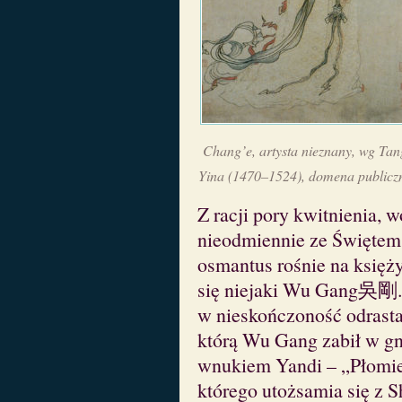
Chang’e, artysta nieznany, wg Tan
Yina (1470–1524), domena publicz
Z racji pory kwitnienia, 
nieodmiennie ze Świętem 
osmantus rośnie na księż
się niejaki Wu Gang吳剛. 
w nieskończoność odrasta.
którą Wu Gang zabił w gni
wnukiem Yandi – „Płomien
którego utożsamia się z 