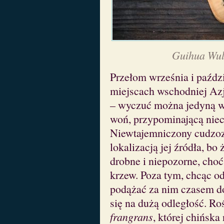
Guihua Wu
Przełom września i paździ
miejscach wschodniej Azj
– wyczuć można jedyną w 
woń, przypominającą niec
Niewtajemniczony cudzoz
lokalizacją jej źródła, bo 
drobne i niepozorne, cho
krzew. Poza tym, chcąc o
podążać za nim czasem doś
się na dużą odległość. Ro
frangrans
, której chińsk