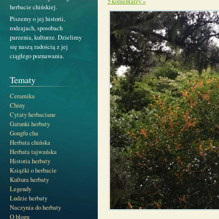
5 komentarzy »
herbacie chińskiej.
Piszemy o jej historii,
rodzajach, sposobach
parzenia, kulturze. Dzielimy
się naszą radością z jej
ciągłego poznawania.
Tematy
Ceramika
Chiny
Cytaty herbaciane
Gatunki herbaty
Gongfu cha
Herbata chińska
Herbata tajwańska
Historia herbaty
Książki o herbacie
Kultura herbaty
Legendy
Ludzie herbaty
Naczynia do herbaty
O blogu