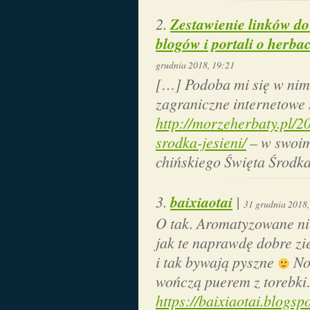
Zestawienie linków do
blogów i portali o herba
grudnia 2018, 19:21
[…] Podoba mi się w nim 
zagraniczne internetowe 
http://morzeherbaty.pl/
srodka-jesieni/
– w swoim
chińskiego Święta Środka
baixiaotai
|
31 grudnia 2018,
O tak. Aromatyzowane nie
jak te naprawdę dobre zie
i tak bywają pyszne
No
wończą puerem z torebk
https://baixiaotai.blogs