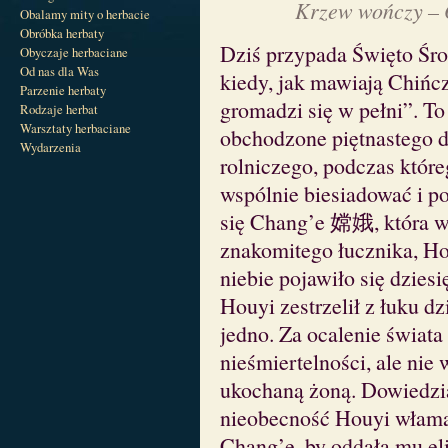
Krzew wończy – O
Obalamy mity o herbacie
Obróbka herbaty
Dziś przypada Święto Śro
Obyczaje herbaciane
Od nas dla Was
kiedy, jak mawiają Chińcz
Parzenie herbaty
gromadzi się w pełni”. To
Rodzaje herbat
Warsztaty herbaciane
obchodzone piętnastego 
Wydarzenia
rolniczego, podczas któr
wspólnie biesiadować i p
się Chang’e 嫦娥, która w
znakomitego łucznika, 
niebie pojawiło się dziesi
Houyi zestrzelił z łuku dz
jedno. Za ocalenie świata
nieśmiertelności, ale nie 
ukochaną żoną. Dowiedzia
nieobecność Houyi włamał
Chang’e, by oddała mu eli