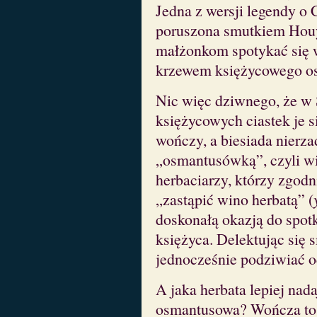
Jedna z wersji legendy o
poruszona smutkiem Houyi
małżonkom spotykać się w
krzewem księżycowego o
Nic więc dziwnego, że w 
księżycowych ciastek je 
wończy, a biesiada nierza
„osmantusówką”, czyli 
herbaciarzy, którzy zgod
„zastąpić wino herbatą” (
doskonałą okazją do spot
księżyca. Delektując się
jednocześnie podziwiać o
A jaka herbata lepiej nada
osmantusowa? Wończa to 