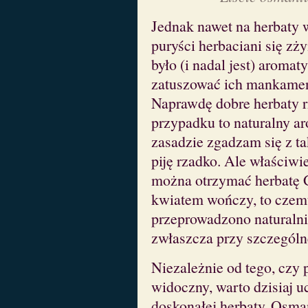
Jednak nawet na herbaty 
puryści herbaciani się z
było (i nadal jest) aromat
zatuszować ich mankament
Naprawdę dobre herbaty r
przypadku to naturalny ar
zasadzie zgadzam się z t
piję rzadko. Ale właściwie
można otrzymać herbatę
kwiatem wończy, to czemu
przeprowadzono naturalnie
zwłaszcza przy szczególnej
Niezależnie od tego, czy p
widoczny, warto dzisiaj u
doskonałej herbaty. Osman