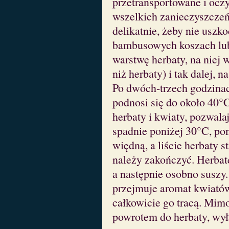
przetransportowane i oczy
wszelkich zanieczyszczeń
delikatnie, żeby nie uszk
bambusowych koszach lub 
warstwę herbaty, na niej 
niż herbaty) i tak dalej, 
Po dwóch-trzech godzina
podnosi się do około 40°C
herbaty i kwiaty, pozwala
spadnie poniżej 30°C, po
więdną, a liście herbaty s
należy zakończyć. Herbatę
a następnie osobno suszy
przejmuje aromat kwiatów
całkowicie go tracą. Mimo 
powrotem do herbaty, wył