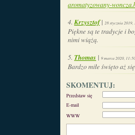
aromatyzowany-woncza.
Krzysztof
|
28 stycznia 2019,
Piękne są te tradycje i bo
nimi wiążą.
Thomas
|
9 marca 2020, 11:5
Bardzo miłe święto aż się
SKOMENTUJ:
Przedstaw się
E-mail
WWW