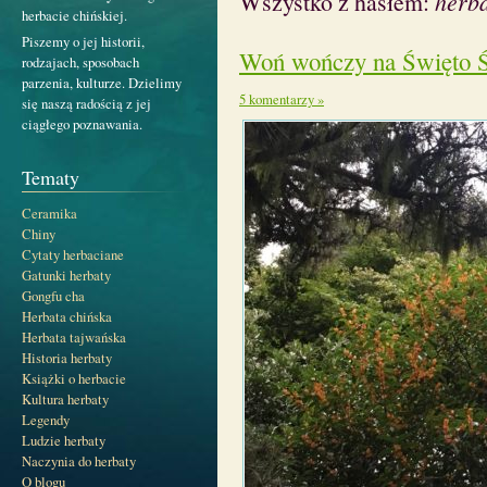
Wszystko z hasłem:
herb
herbacie chińskiej.
Piszemy o jej historii,
Woń wończy na Święto Ś
rodzajach, sposobach
parzenia, kulturze. Dzielimy
5 komentarzy »
się naszą radością z jej
ciągłego poznawania.
Tematy
Ceramika
Chiny
Cytaty herbaciane
Gatunki herbaty
Gongfu cha
Herbata chińska
Herbata tajwańska
Historia herbaty
Książki o herbacie
Kultura herbaty
Legendy
Ludzie herbaty
Naczynia do herbaty
O blogu