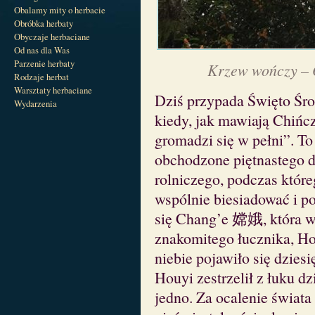
Obalamy mity o herbacie
Obróbka herbaty
Obyczaje herbaciane
Od nas dla Was
Parzenie herbaty
Krzew wończy – O
Rodzaje herbat
Warsztaty herbaciane
Dziś przypada Święto Śro
Wydarzenia
kiedy, jak mawiają Chińcz
gromadzi się w pełni”. To
obchodzone piętnastego 
rolniczego, podczas któr
wspólnie biesiadować i p
się Chang’e 嫦娥, która w
znakomitego łucznika, 
niebie pojawiło się dziesi
Houyi zestrzelił z łuku dz
jedno. Za ocalenie świata