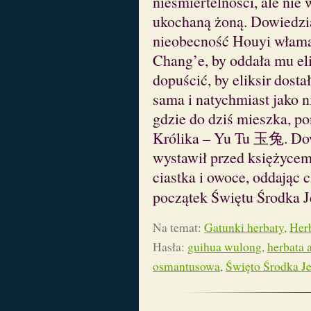
nieśmiertelności, ale nie 
ukochaną żoną. Dowiedzia
nieobecność Houyi włamał
Chang’e, by oddała mu eli
dopuścić, by eliksir dosta
sama i natychmiast jako n
gdzie do dziś mieszka, p
Królika – Yu Tu 玉兔. Dowi
wystawił przed księżycem 
ciastka i owoce, oddając 
początek Świętu Środka J
Na temat:
Gatunki herbaty
,
Herb
Hasła:
guihua wulong
,
herbata
osmantusowa
,
Święto Środka Je