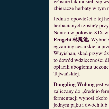
właśnie tak musieli się w
zbieracze herbaty w tym r
Jedna z opowieści o tej 
herbacianych zostały prz
Nantou w połowie XIX w
Fengchi 林鳳池
. Wybrał 
egzaminy cesarskie, a pr
Wuyishan, skąd przywiózł
to dowód wdzięczności dl
opłacili ubogiemu uczone
Tajwańskiej.
Dongding Wulong
jest w
zaliczany do „średnio fe
fermentacji wynosi około 
jednym pąku i dwóch lub t