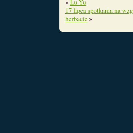
«
Lu Yu
17 lipca spotkania na wz
herbacie
»