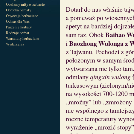
Obalamy mity o herbacie
Dotarł do nas właśnie ta
Obróbka herbaty
Obyczaje herbaciane
a ponieważ po wiosennych 
Od nas dla Was
apetyt na bardziej dojrz
Parzenie herbaty
Baihao W
Rodzaje herbat
sam raz. Obok
Warsztaty herbaciane
Baozhong Wulonga z 
i
Wydarzenia
z Tajwanu. Pochodzi z g
położonym w samym środk
wytwarzana nie tylko tam
odmiany
qingxin wulong
turkusowym (zielonym/nie
na wysokości 700-1200 
„mroźny” lub „zmrożony s
nic wspólnego z tamtejsz
roczne temperatury wyno
wyrażenie „mrozić stopy”