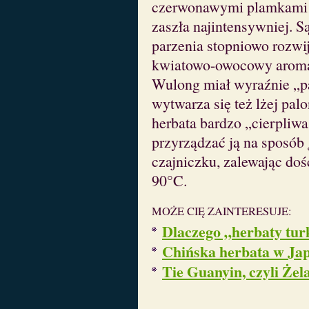
czerwonawymi plamkami w
zaszła najintensywniej. S
parzenia stopniowo rozwij
kwiatowo-owocowy aromat
Wulong miał wyraźnie „pa
wytwarza się też lżej pal
herbata bardzo „cierpliwa
przyrządzać ją na sposób
czajniczku, zalewając doś
90°C.
MOŻE CIĘ ZAINTERESUJE:
Dlaczego „herbaty tu
Chińska herbata w Jap
Tie Guanyin, czyli Żel