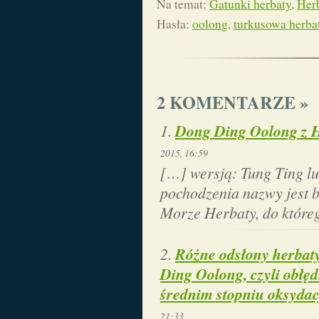
Na temat:
Gatunki herbaty
,
Her
Hasła:
oolong
,
turkusowa herba
2 KOMENTARZE »
Dong Ding Oolong z H
2015, 16:59
[…] wersją: Tung Ting l
pochodzenia nazwy jest 
Morze Herbaty, do które
Różne odsłony herbaty
Ding Oolong, czyli obłęd
średnim stopniu oksydac
21:33