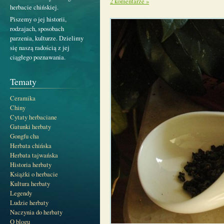
2 komentarze »
herbacie chińskiej.
Piszemy o jej historii,
rodzajach, sposobach
parzenia, kulturze. Dzielimy
się naszą radością z jej
ciągłego poznawania.
Tematy
Ceramika
Chiny
Cytaty herbaciane
Gatunki herbaty
Gongfu cha
Herbata chińska
Herbata tajwańska
Historia herbaty
Książki o herbacie
Kultura herbaty
Legendy
Ludzie herbaty
Naczynia do herbaty
O blogu