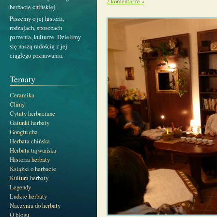
2 komentarze »
herbacie chińskiej.
Piszemy o jej historii,
rodzajach, sposobach
parzenia, kulturze. Dzielimy
się naszą radością z jej
ciągłego poznawania.
Tematy
Ceramika
Chiny
Cytaty herbaciane
Gatunki herbaty
Gongfu cha
Herbata chińska
Herbata tajwańska
Historia herbaty
Książki o herbacie
Kultura herbaty
Legendy
Ludzie herbaty
Naczynia do herbaty
O blogu