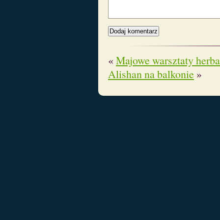
«
Majowe warsztaty herba
Alishan na balkonie
»