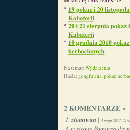
MOŻE CIĘ ZAINTERESUJE:
19 pokaz i 20 listopad
Kabaterii
20 i 21 sierpnia pokaz 
Kabaterii
10 grudnia 2010 pokaz 
herbacianych
Na temat:
Wydarzenia
Hasła:
gongfu cha
,
pokaz herba
2 KOMENTARZE »
ziomiwan
|
5 maja 2011, 21:
A w stronę Pomorza drog