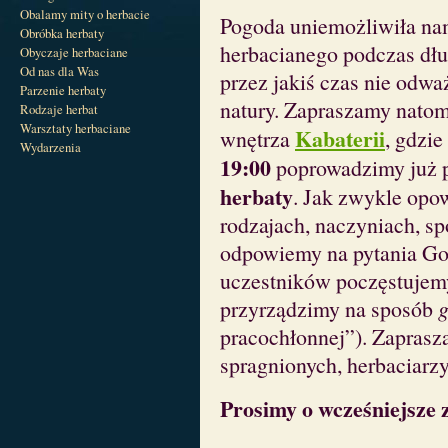
Obalamy mity o herbacie
Pogoda uniemożliwiła na
Obróbka herbaty
herbacianego podczas dłu
Obyczaje herbaciane
Od nas dla Was
przez jakiś czas nie odwa
Parzenie herbaty
natury. Zapraszamy natomi
Rodzaje herbat
Warsztaty herbaciane
Kabaterii
wnętrza
, gdzie
Wydarzenia
19:00
poprowadzimy już p
herbaty
. Jak zwykle opow
rodzajach, naczyniach, sp
odpowiemy na pytania Goś
uczestników poczęstujemy
przyrządzimy na sposób
g
pracochłonnej”). Zaprasz
spragnionych, herbaciarzy 
Prosimy o wcześniejsze z