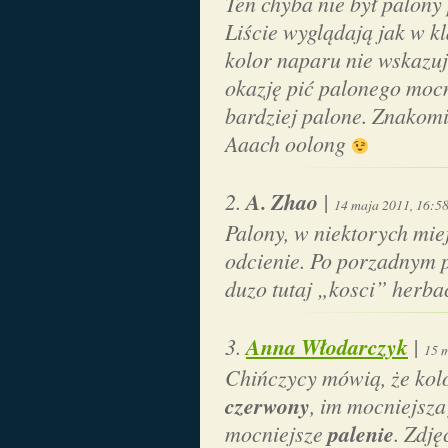
Ten chyba nie był palon
Liście wyglądają jak w k
kolor naparu nie wskazu
okazję pić palonego mocn
bardziej palone. Znakomi
Aaach oolong
A. Zhao
|
14 maja 2011, 16:5
Palony, w niektorych mie
odcienie. Po porzadnym p
duzo tutaj „kosci” herb
Anna Włodarczyk
|
15 
Chińczycy mówią, że kolo
czerwony
, im mocniejsz
palenie
mocniejsze
. Zdj