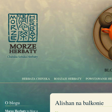
BLO
HERBATA CHIŃSKA
RODZAJE HERBATY
POWSTAWANIE H
Alishan na balkonie
O blogu
Morze Herbaty
to blog o