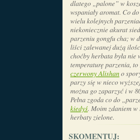
dlatego „palone” w kosz
wspaniały aromat. Co do
wielu kolejnych parzeni
niekoniecznie akurat sied
parzeniu gongfu cha; w d
liści zalewanej dużą iloś
choćby herbata była nie w
temperaturę parzenia, to
czerwony Alishan
o spory
parzy się w nieco wyższe
można go zaparzyć i w 80 
Pełna zgoda co do „parz
kiedyś
. Moim zdaniem w te
herbaty zielone.
SKOMENTUJ: