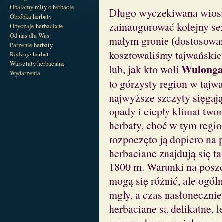
Obalamy mity o herbacie
Długo wyczekiwana wiosna
Obróbka herbaty
zainaugurować kolejny se
Obyczaje herbaciane
Od nas dla Was
małym gronie (dostosowa
Parzenie herbaty
kosztowaliśmy tajwański
Rodzaje herbat
Warsztaty herbaciane
Wulonga
lub, jak kto woli
Wydarzenia
to górzysty region w taj
najwyższe szczyty sięgają
opady i ciepły klimat tw
herbaty, choć w tym region
rozpoczęto ją dopiero na 
herbaciane znajdują się 
1800 m. Warunki na poszc
mogą się różnić, ale ogól
mgły, a czas nasłonecznien
herbaciane są delikatne, l