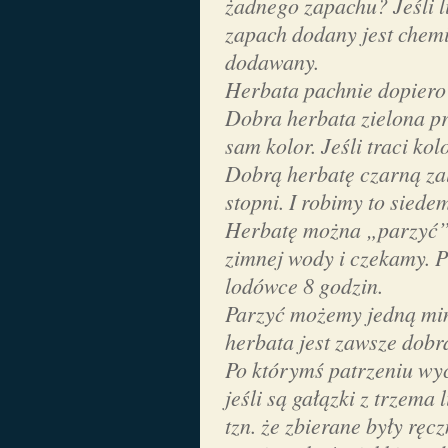
żadnego zapachu? Jeśli l
zapach dodany jest chemi
dodawany.
Herbata pachnie dopiero
Dobra herbata zielona pr
sam kolor. Jeśli traci kolo
Dobrą herbatę czarną za
stopni. I robimy to siedem
Herbatę można „parzyć” 
zimnej wody i czekamy. P
lodówce 8 godzin.
Parzyć możemy jedną min
herbata jest zawsze dobr
Po którymś patrzeniu wyc
jeśli są gałązki z trzema 
tzn. że zbierane były ręcz