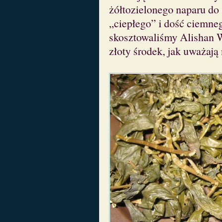
żółtozielonego naparu do
„ciepłego” i dość ciemne
skosztowaliśmy Alishan W
złoty środek, jak uważają