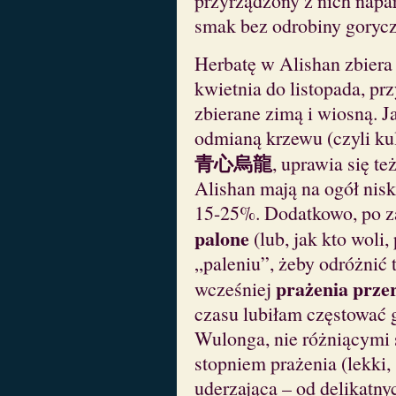
przyrządzony z nich napa
smak bez odrobiny gorycz
Herbatę w Alishan zbiera 
kwietnia do listopada, pr
zbierane zimą i wiosną. J
odmianą krzewu (czyli ku
青心烏龍
, uprawia się t
Alishan mają na ogół nisk
15-25%. Dodatkowo, po za
palone
(lub, jak kto woli,
„paleniu”, żeby odróżnić
prażenia prze
wcześniej
czasu lubiłam częstować 
Wulonga, nie różniącymi s
stopniem prażenia (lekki,
uderzająca – od delikatn