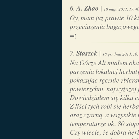
A. Zhao
|
18 maja 2011, 17:4
Oy, mam juz prawie 10 kil
przeciazenia bagazowego
=(
Staszek
|
18 grudnia 2013, 10
Na Górze Ali miałem oka
parzenia lokalnej herbat
pokazując ręcznie zbieran
powierzchni, najwyższej 
Dowiedziałem się kilku c
Z liści tych robi się herb
oraz czarną, a wszystkie
temperaturze ok. 80 stop
Czy wiecie, że dobra her