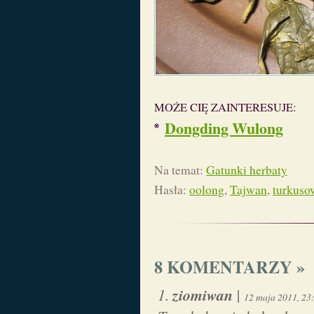
MOŻE CIĘ ZAINTERESUJE:
Dongding Wulong
Na temat:
Gatunki herbaty
Hasła:
oolong
,
Tajwan
,
turkuso
8 KOMENTARZY »
ziomiwan
|
12 maja 2011, 23