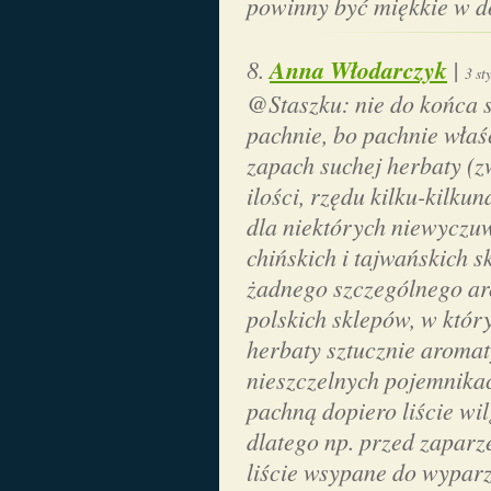
powinny być miękkie w d
Anna Włodarczyk
|
3 st
@Staszku: nie do końca 
pachnie, bo pachnie właśc
zapach suchej herbaty (zw
ilości, rzędu kilku-kilku
dla niektórych niewyczu
chińskich i tajwańskich 
żadnego szczególnego ar
polskich sklepów, w któr
herbaty sztucznie aroma
nieszczelnych pojemnikac
pachną dopiero liście wi
dlatego np. przed zapar
liście wsypane do wypar