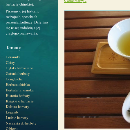
8 komentarzy »
herbacie chińskiej.
Piszemy o jej historii,
rodzajach, sposobach
parzenia, kulturze. Dzielimy
się naszą radością z jej
ciągłego poznawania.
Tematy
Ceramika
Chiny
Cytaty herbaciane
Gatunki herbaty
Gongfu cha
Herbata chińska
Herbata tajwańska
Historia herbaty
Książki o herbacie
Kultura herbaty
Legendy
Ludzie herbaty
Naczynia do herbaty
O blogu