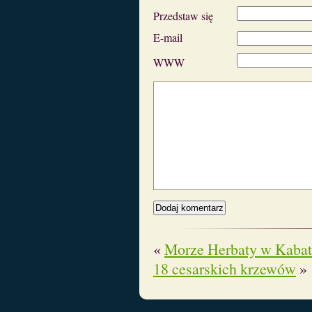
Przedstaw się
E-mail
WWW
«
Morze Herbaty w Kabat
18 cesarskich krzewów
»