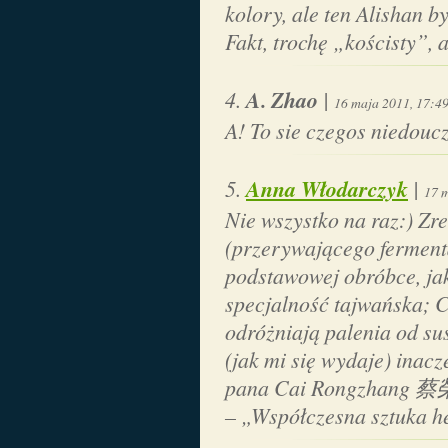
kolory, ale ten Alishan b
Fakt, trochę „kościsty”, 
A. Zhao
|
16 maja 2011, 17:4
A! To sie czegos niedou
Anna Włodarczyk
|
17 m
Nie wszystko na raz:) Zr
(przerywającego ferment
podstawowej obróbce, ja
specjalność tajwańska; C
odróżniają palenia od su
(jak mi się wydaje) inacz
pana Cai Rongzhang
– „Współczesna sztuka h