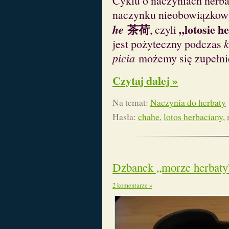
Cyklu o naczyniach herba
naczynku nieobowiązkow
茶荷
„lotosie 
he
, czyli
jest pożyteczny podczas
picia
możemy się zupełnie
Czytaj dalej »
Na temat:
Naczynia do herbaty
Hasła:
chahe
,
lotos herbaciany
,
Dzbanek „morze herbaty
2 komentarze »