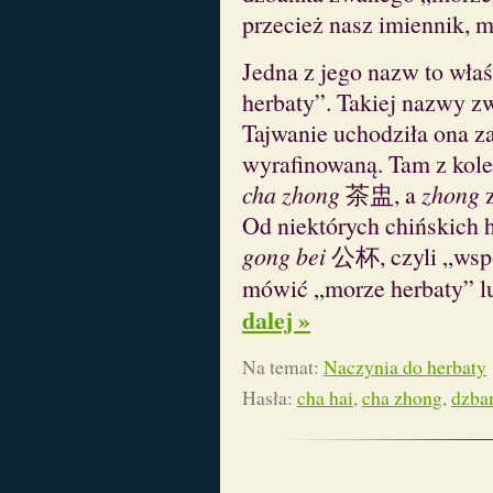
przecież nasz imiennik, 
Jedna z jego nazw to wła
herbaty”. Takiej nazwy z
Tajwanie uchodziła ona z
wyrafinowaną. Tam z kole
cha zhong
茶盅, a
zhong
z
Od niektórych chińskich 
gong bei
公杯, czyli „wspó
mówić „morze herbaty” l
dalej »
Na temat:
Naczynia do herbaty
Hasła:
cha hai
,
cha zhong
,
dzba