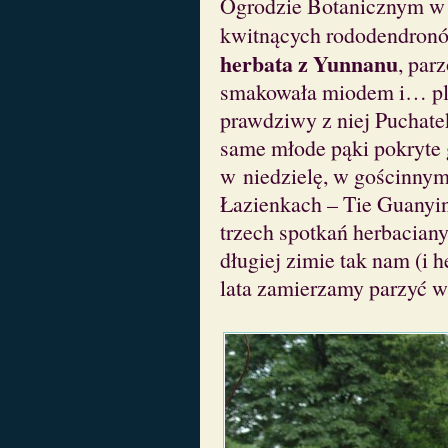
Ogrodzie Botanicznym w P
kwitnących rododendronó
herbata z Yunnanu
, pa
smakowała miodem i… pl
prawdziwy z niej Puchatek
same młode pąki pokryte
w niedzielę, w gościnny
Łazienkach – Tie Guanyin
trzech spotkań herbaciany
długiej zimie tak nam (i 
lata zamierzamy parzyć w 