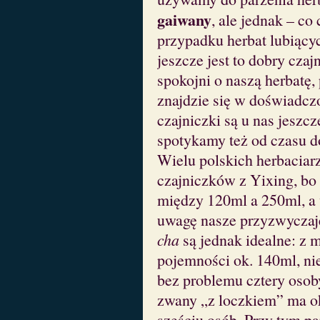
gaiwany
, ale jednak – co
przypadku herbat lubiącyc
jeszcze jest to dobry cz
spokojni o naszą herbatę
znajdzie się w doświadc
czajniczki są u nas jeszc
spotykamy też od czasu d
Wielu polskich herbaciar
czajniczków z Yixing, bo
między 120ml a 250ml, a 
uwagę nasze przyzwyczaj
cha
są jednak idealne: z 
pojemności ok. 140ml, nie
bez problemu cztery osob
zwany „z loczkiem” ma ok
sześciu osób. Przy tym par