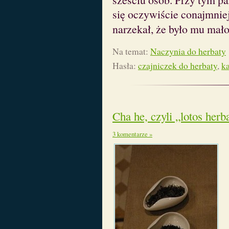
się oczywiście conajmniej
narzekał, że było mu mał
Na temat:
Naczynia do herbaty
Hasła:
czajniczek do herbaty
,
k
Cha he, czyli „lotos herb
3 komentarze »