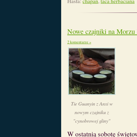
Hasła:
chapan
,
taca herbaciana
Nowe czajniki na Morzu
2 komentarze »
Tie Guanyin z Anxi w
nowym czajniku z
"cynobrowej gliny"
W ostatnią sobotę święto