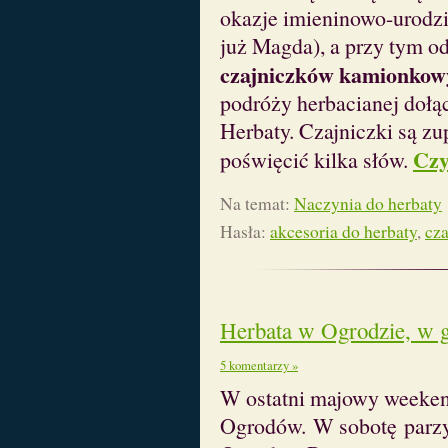
okazje imieninowo-urodzi
już Magda), a przy tym o
czajniczków kamionkow
podróży herbacianej dołąc
Herbaty. Czajniczki są z
Czy
poświęcić kilka słów.
Na temat:
Naczynia do herbaty
Hasła:
akcesoria do herbaty
,
cza
Herbata w Ogrodzie, w ga
5 komentarzy »
W ostatni majowy weeken
Ogrodów. W sobotę parz