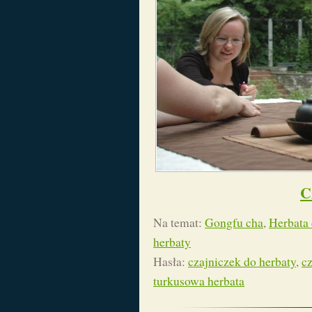
C
Na temat:
Gongfu cha
,
Herbata 
herbaty
Hasła:
czajniczek do herbaty
,
c
turkusowa herbata