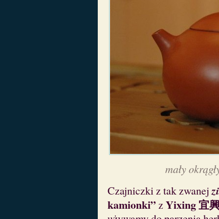
mały okrągły
z
Czajniczki z tak zwanej
kamionki”
Yixing 宜
z
używamy do parzenia herb