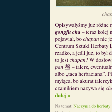
cha
Opisywałyśmy już różne n
gongfu cha
– teraz kolej 
pojawiał, bo
chapan
nie j
Centrum Sztuki Herbaty 
rzadko, a jeśli już, to był
to jest
chapan
? W dosłow
pan
盤 – talerz, ewentualni
albo „taca herbaciana”. 
myląca, bo akurat taler
czajnikiem nazywa się
ch
dalej »
Na temat:
Naczynia do herbaty