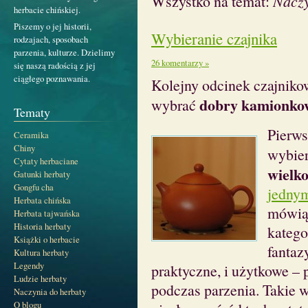
Wszystko na temat:
Naczy
herbacie chińskiej.
Piszemy o jej historii,
Wybieranie czajnika
rodzajach, sposobach
parzenia, kulturze. Dzielimy
26 komentarzy »
się naszą radością z jej
ciągłego poznawania.
Kolejny odcinek czajnikow
dobry kamionkow
wybrać
Tematy
Pierws
Ceramika
Chiny
wybier
Cytaty herbaciane
wielk
Gatunki herbaty
Gongfu cha
jednym
Herbata chińska
mówiąc
Herbata tajwańska
Historia herbaty
katego
Książki o herbacie
fantaz
Kultura herbaty
Legendy
praktyczne, i użytkowe – p
Ludzie herbaty
podczas parzenia. Takie wł
Naczynia do herbaty
O blogu