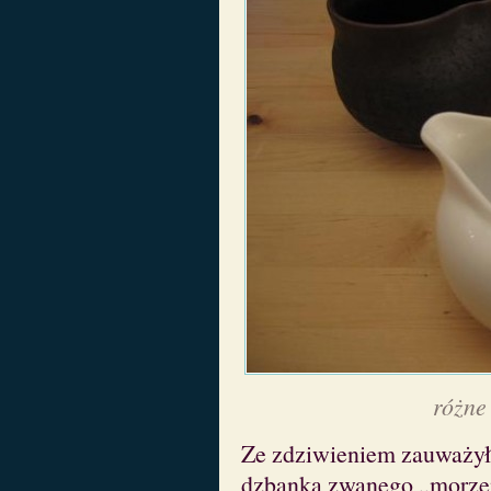
różne
Ze zdziwieniem zauważyła
dzbanka zwanego „morzem 