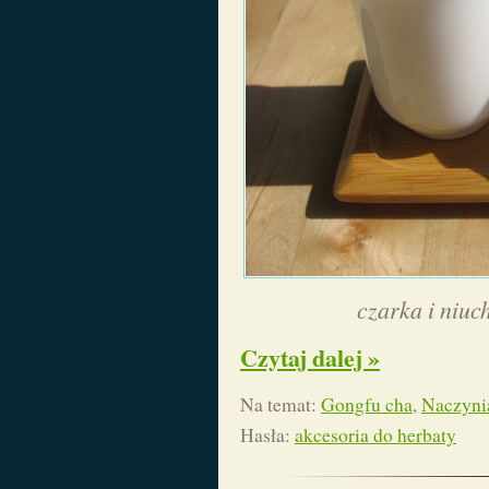
czarka i niuc
Czytaj dalej »
Na temat:
Gongfu cha
,
Naczyni
Hasła:
akcesoria do herbaty