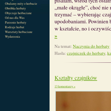
pisałam, wśród tych ostat
Obalamy mity o herbacie
„małe okrągłe”, choć nie
Obróbka herbaty
Obyczaje herbaciane
trzymać – wybierając czaj
Od nas dla Was
upodobaniami. Powinien b
Parzenie herbaty
Rodzaje herbat
w kształcie, no i oczywi
Warsztaty herbaciane
»
Wydarzenia
Na temat:
Naczynia do herbaty
Hasła:
czajniczek do herbaty
,
k
Kształty czajników
13 komentarzy »