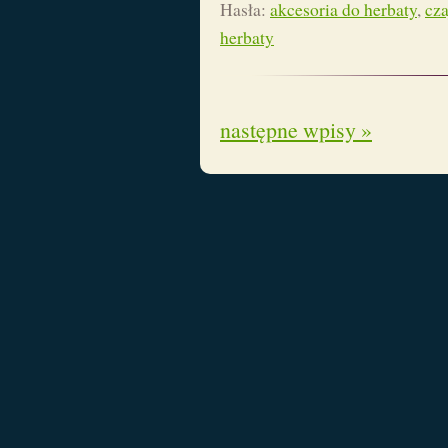
Hasła:
akcesoria do herbaty
,
cza
herbaty
następne wpisy »