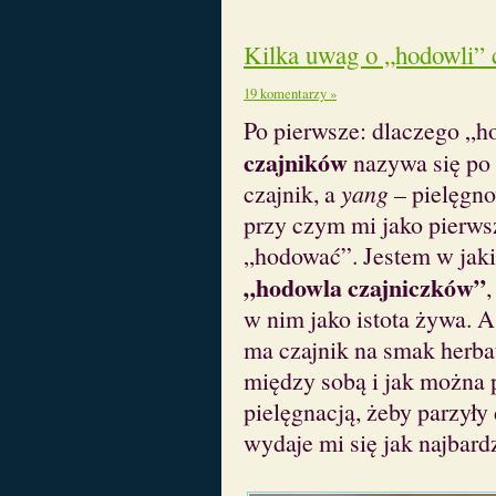
Kilka uwag o „hodowli”
19 komentarzy »
Po pierwsze: dlaczego „
czajników
nazywa się po
czajnik, a
yang
– pielęgn
przy czym mi jako pierws
„hodować”. Jestem w jaki
„hodowla czajniczków”
,
w nim jako istota żywa. 
ma czajnik na smak herbat
między sobą i jak można
pielęgnacją, żeby parzyły 
wydaje mi się jak najbardz