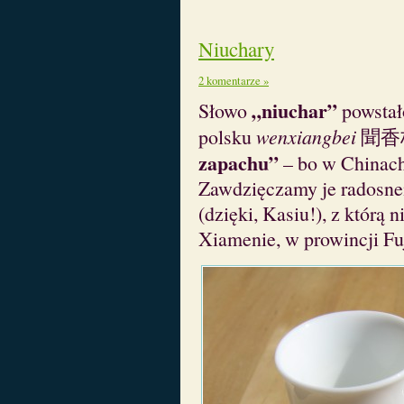
Niuchary
2 komentarze »
„niuchar”
Słowo
powstał
polsku
wenxiangbei
聞香杯,
zapachu”
– bo w Chinach 
Zawdzięczamy je radosn
(dzięki, Kasiu!), z którą 
Xiamenie, w prowincji Fu