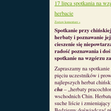
17 lipca spotkania na w
herbacie
Zostaw komentarz »
Spotkanie przy chińskiej
herbaty i poznawanie je
cieszenie się niepowtar
radość poznawania i do
spotkanie na wzgórzu z
Zapraszamy na spotkanie 
pięciu uczestników i pro
najlepszych herbat chińs
cha
– „herbaty pracochło
wschodnich Chin. Herbat
suche liście i zmieniający
Będziemy doświadczać pię