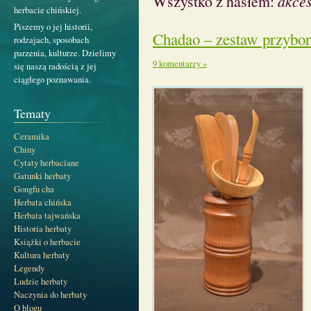
Wszystko z hasłem:
akces
herbacie chińskiej.
Piszemy o jej historii,
Chadao – zestaw przybo
rodzajach, sposobach
parzenia, kulturze. Dzielimy
9 komentarzy »
się naszą radością z jej
ciągłego poznawania.
Tematy
Ceramika
Chiny
Cytaty herbaciane
Gatunki herbaty
Gongfu cha
Herbata chińska
Herbata tajwańska
Historia herbaty
Książki o herbacie
Kultura herbaty
Legendy
Ludzie herbaty
Naczynia do herbaty
O blogu