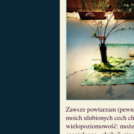
Zawsze powtarzam (pewnie
moich ulubionych cech chiń
wielopoziomowość: mo