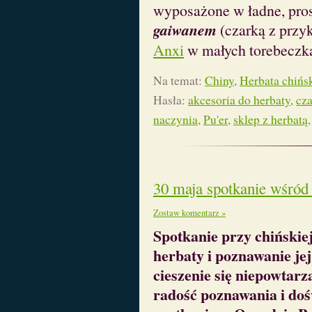
wyposażone w ładne, pro
gaiwanem
(czarką z przy
Anxi
w małych torebeczk
Na temat:
Chiny
,
Herbata chińs
Hasła:
akcesoria do herbaty
,
cza
naczynia
,
Pu'er
,
sklep z herbatą
30 maja spotkanie wśród 
Zostaw komentarz »
Spotkanie przy chińskiej
herbaty i poznawanie je
cieszenie się niepowtar
radość poznawania i do