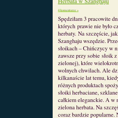
Herbata w Szanghaju
4 komentarze »
Spędziłam 3 pracowite dn
których prawie nie było cz
herbaty. Na szczęście, jak
Szanghaju wszędzie. Prz
słoikach – Chińczycy w n
zawsze przy sobie słoik z
zielonej), które wielokro
wolnych chwilach. Ale dzis
kilkanaście lat temu, ki
różnych produktach spoży
słoiki herbaciane, szklane
całkiem eleganckie. A w n
zielona herbata. Na szcz
coraz bardzie popularne.