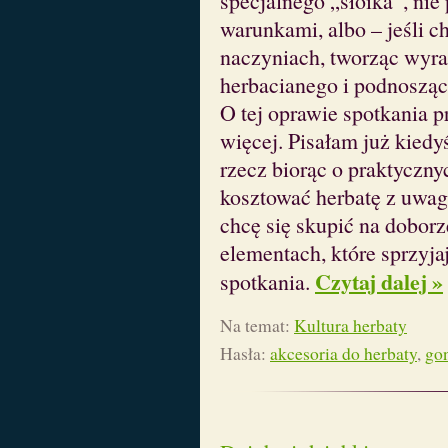
specjalnego „słoika”, nie
warunkami, albo – jeśli 
naczyniach, tworząc wyra
herbacianego i podnosząc 
O tej oprawie spotkania p
więcej. Pisałam już kiedy
rzecz biorąc o praktyczn
kosztować herbatę z uwag
chcę się skupić na doborz
elementach, które sprzyja
Czytaj dalej »
spotkania.
Na temat:
Kultura herbaty
Hasła:
akcesoria do herbaty
,
go