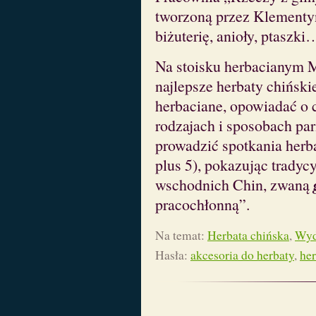
tworzoną przez Klementynę
biżuterię, anioły, ptaszki
Na stoisku herbacianym 
najlepsze herbaty chiński
herbaciane, opowiadać o ch
rodzajach i sposobach par
prowadzić spotkania herb
plus 5), pokazując tradyc
wschodnich Chin, zwaną
pracochłonną”.
Na temat:
Herbata chińska
,
Wyd
Hasła:
akcesoria do herbaty
,
her