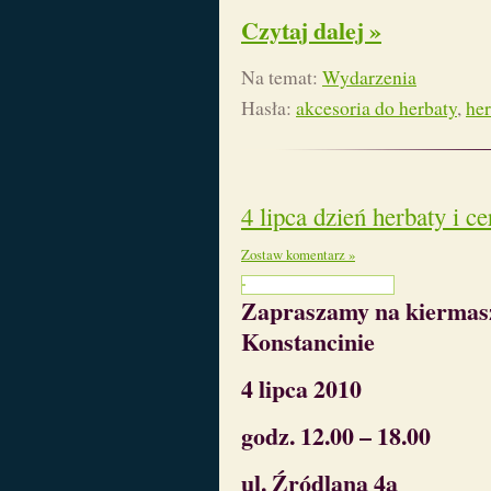
Czytaj dalej »
Na temat:
Wydarzenia
Hasła:
akcesoria do herbaty
,
her
4 lipca dzień herbaty i 
Zostaw komentarz »
Zapraszamy na kiermasz
Konstancinie
4 lipca 2010
godz. 12.00 – 18.00
ul. Źródlana 4a