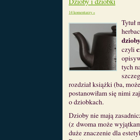
Dzioby i dziobki
14 komentarzy »
Tytuł 
herbac
dzioby
c
czyli
opisyw
tych n
szczeg
rozdział książki (ba, moż
postanowiłam się nimi zaj
o dziobkach.
Dzioby nie mają zasadni
(z dwoma może wyjątkami,
duże znaczenie dla estety