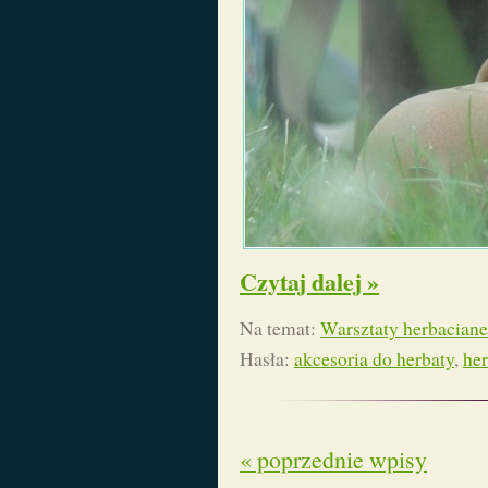
Czytaj dalej »
Na temat:
Warsztaty herbaciane
Hasła:
akcesoria do herbaty
,
her
« poprzednie wpisy