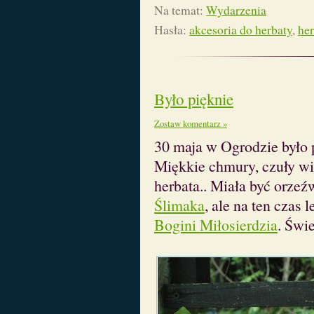
Na temat:
Wydarzenia
Hasła:
akcesoria do herbaty
,
her
Było pięknie
Zostaw komentarz »
30 maja w Ogrodzie było p
Miękkie chmury, czuły wia
herbata.. Miała być orzeź
Ślimaka
, ale na ten czas
Bogini Miłosierdzia
. Św