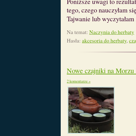
Poniższe uwagi to rezult
tego, czego nauczyłam si
Tajwanie lub wyczytałam 
Na temat:
Naczynia do herbaty
Hasła:
akcesoria do herbaty
,
cza
Nowe czajniki na Morzu
2 komentarze »