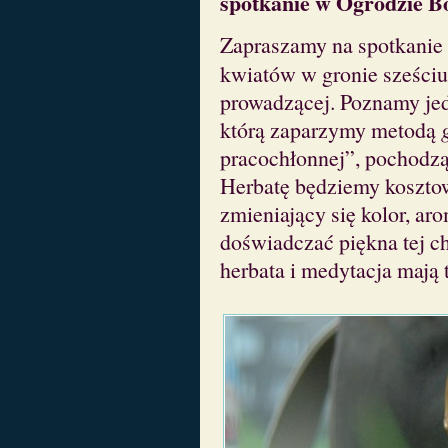
spotkanie w Ogrodzie B
Zapraszamy na spotkanie 
kwiatów
w gronie sześciu
prowadzącej. Poznamy jed
którą zaparzymy metodą
pracochłonnej”, pochodz
Herbatę będziemy kosztow
zmieniający się kolor, ar
doświadczać piękna tej c
herbata i medytacja mają