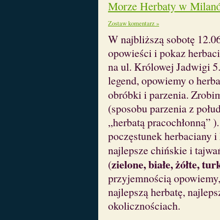
Morze Herbaty w Milan
Zostaw komentarz »
W najbliższą sobotę 12.0
opowieści i pokaz herba
na ul. Królowej Jadwigi 5.
legend, opowiemy o herbac
obróbki i parzenia. Zrob
(sposobu parzenia z poł
„herbatą pracochłonną” )
poczęstunek herbaciany i
najlepsze chińskie i tajw
zielone, białe, żółte, t
(
przyjemnością opowiemy
najlepszą herbatę, najleps
okolicznościach.