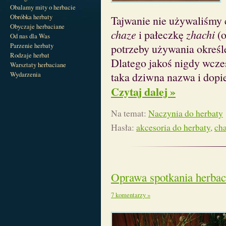
Obalamy mity o herbacie
Obróbka herbaty
Tajwanie nie używaliśmy 
Obyczaje herbaciane
chaze
i pałeczkę
zhachi
(o
Od nas dla Was
Parzenie herbaty
potrzeby używania określ
Rodzaje herbat
Dlatego jakoś nigdy wcześ
Warsztaty herbaciane
Wydarzenia
taka dziwna nazwa i dopi
Czytaj dalej »
Na temat:
Naczynia do herbaty
Hasła:
akcesoria do herbaty
,
ch
Oprawa spotkania herbac
7 komentarzy »