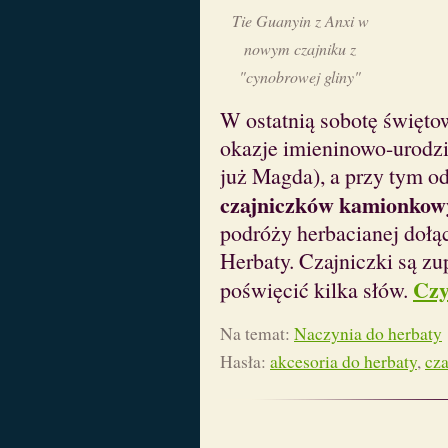
Tie Guanyin z Anxi w
nowym czajniku z
"cynobrowej gliny"
W ostatnią sobotę święto
okazje imieninowo-urodzi
już Magda), a przy tym o
czajniczków kamionkow
podróży herbacianej dołąc
Herbaty. Czajniczki są z
Czy
poświęcić kilka słów.
Na temat:
Naczynia do herbaty
Hasła:
akcesoria do herbaty
,
cza