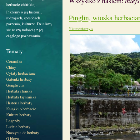
Wszystko z hasłem:
miej
herbacie chińskiej.
Piszemy o jej historii,
Pinglin, wioska herbacia
rodzajach, sposobach
parzenia, kulturze. Dzielimy
5 komentarzy »
się naszą radością z jej
ciągłego poznawania.
Tematy
Ceramika
Chiny
Cytaty herbaciane
Gatunki herbaty
Gongfu cha
Herbata chińska
Herbata tajwańska
Historia herbaty
Książki o herbacie
Kultura herbaty
Legendy
Ludzie herbaty
Naczynia do herbaty
O blogu