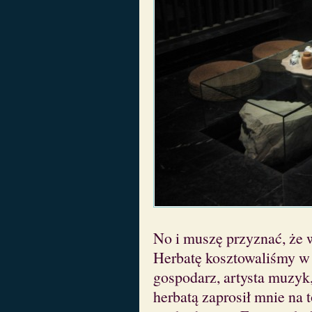
No i muszę przyznać, że 
Herbatę kosztowaliśmy w
gospodarz, artysta muzyk,
herbatą zaprosił mnie na 