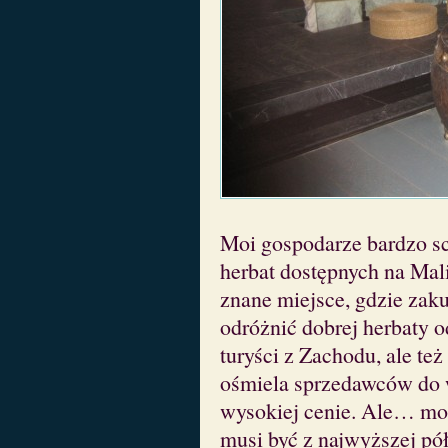
Moi gospodarze bardzo sc
herbat dostępnych na Mal
znane miejsce, gdzie zaku
odróżnić dobrej herbaty o
turyści z Zachodu, ale też
ośmiela sprzedawców do w
wysokiej cenie. Ale… moż
musi być z najwyższej pó