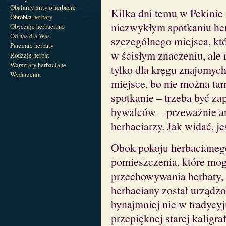
Obalamy mity o herbacie
Kilka dni temu w Pekinie
Obróbka herbaty
niezwykłym spotkaniu he
Obyczaje herbaciane
Od nas dla Was
szczególnego miejsca, któ
Parzenie herbaty
w ścisłym znaczeniu, ale
Rodzaje herbat
Warsztaty herbaciane
tylko dla kręgu znajomych
Wydarzenia
miejsce, bo nie można tam
spotkanie – trzeba być z
bywalców – przeważnie a
herbaciarzy. Jak widać, j
Obok pokoju herbacianego
pomieszczenia, które mog
przechowywania herbaty, 
herbaciany został urządz
bynajmniej nie w tradycy
przepięknej starej kaligra