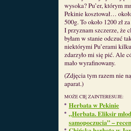
wysoka? Pu’er, którym m
Pekinie kosztował… okoł
500g. To około 1200 zł za
I przyznam szczerze, że c
byłam w stanie odczuć tak
niektórymi Pu’erami kilku
zdarzyło mi się pić. Ale 
mało wyrafinowany.
(Zdjęcia tym razem nie na
aparat.)
MOŻE CIĘ ZAINTERESUJE:
Herbata w Pekinie
„Herbata. Eliksir młod
samopoczucia” – recen
Chińska herbata w Jap