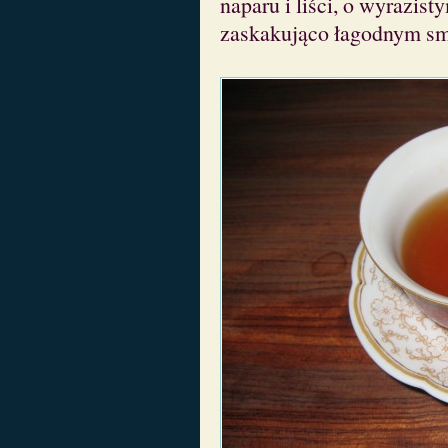
naparu i liści, o wyrazis
zaskakująco łagodnym s