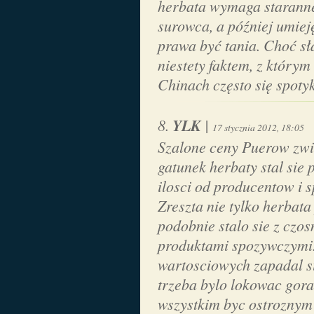
herbata wymaga staranne
surowca, a później umiej
prawa być tania. Choć sła
niestety faktem, z którym
Chinach często się spoty
YLK
|
17 stycznia 2012, 18:05
Szalone ceny Puerow zwia
gatunek herbaty stal si
ilosci od producentow i
Zreszta nie tylko herbata
podobnie stalo sie z czo
produktami spozywczymi.
wartosciowych zapadal si
trzeba bylo lokowac gora
wszystkim byc ostroznym