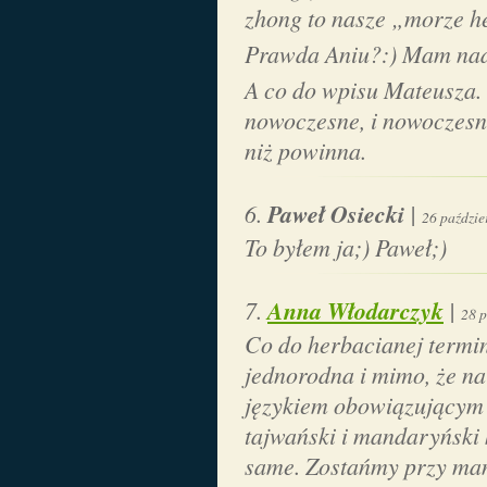
zhong to nasze „morze h
Prawda Aniu?:) Mam nadz
A co do wpisu Mateusza.
nowoczesne, i nowoczesn
niż powinna.
Paweł Osiecki
|
26 paździe
To byłem ja;) Paweł;)
Anna Włodarczyk
|
28 p
Co do herbacianej termino
jednorodna i mimo, że na
językiem obowiązującym 
tajwański i mandaryński 
same. Zostańmy przy man