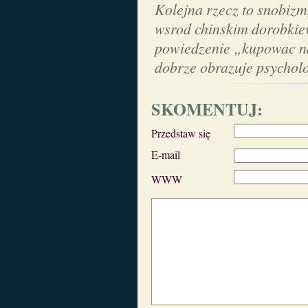
Kolejna rzecz to snobizm
wsrod chinskim dorobki
powiedzenie „kupowac naj
dobrze obrazuje psycholo
SKOMENTUJ:
Przedstaw się
E-mail
WWW