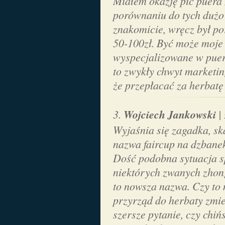
Miałem okazję pić puera 
porównaniu do tych dużo
znakomicie, wręcz był p
50-100zł. Być może moje
wyspecjalizowane w puer
to zwykły chwyt marketi
że przepłacać za herbatę
Wojciech Jankowski
|
Wyjaśnia się zagadka, sk
nazwa faircup na dzbane
Dość podobna sytuacja s
niektórych zwanych zhon
to nowsza nazwa. Czy to 
przyrząd do herbaty zmie
szersze pytanie, czy chiń