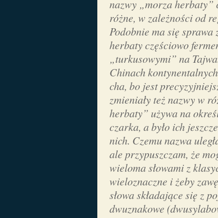
nazwy „morza herbaty” c
różne, w zależności od re
Podobnie ma się sprawa 
herbaty częściowo ferme
„turkusowymi” na Tajwa
Chinach kontynentalnyc
cha
, bo jest precyzyjniej
zmieniały też nazwy w r
herbaty” używa na okreś
czarka, a było ich jeszcz
nich. Czemu nazwa uległ
ale przypuszczam, że mog
wieloma słowami z klasyc
wieloznaczne i żeby zawę
słowa składające się z p
dwuznakowe (dwusylabow