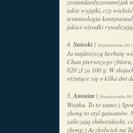
zestandardyzowane(jak na
takie wyjątki, czy wielo
terminologia kontynental
jakieś ośrodki rywalizuj
Suiseki
|
26 października 2011
Ja najdroższą herbatę wi
Chun pierwszego zbioru, 
820 zł za 100 g. W słoja
różniące się o kilka dni 
Anonim
|
26 października 201
Wojtku. To to samo;) Spo
zhong to styl gaiwanów.
zaliczają shiboridashi, c
zhong;) Aczkolwiek na Ta