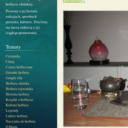
8 komentarzy »
herbacie chińskiej.
Piszemy o jej historii,
rodzajach, sposobach
parzenia, kulturze. Dzielimy
się naszą radością z jej
ciągłego poznawania.
Tematy
Ceramika
Chiny
Cytaty herbaciane
Gatunki herbaty
Gongfu cha
Herbata chińska
Herbata tajwańska
Historia herbaty
Książki o herbacie
Kultura herbaty
Legendy
Ludzie herbaty
Naczynia do herbaty
O blogu