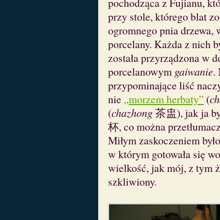
pochodząca z Fujianu, któr
przy stole, którego blat 
ogromnego pnia drzewa, w
porcelany. Każda z nich b
została przyrządzona w 
porcelanowym
gaiwanie
.
przypominające liść nacz
nie
„morzem herbaty”
(
ch
(
chazhong
茶盅), jak ja by
杯, co można przetłumaczy
Miłym zaskoczeniem było 
w którym gotowała się wod
wielkość, jak mój, z tym 
szkliwiony.