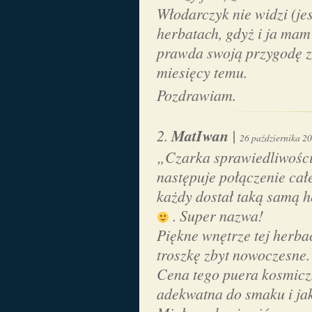
Włodarczyk nie widzi (je
herbatach, gdyż i ja mam
prawda swoją przygodę z
miesięcy temu.
Pozdrawiam.
MatIwan
|
26 października 2
„Czarka sprawiedliwości
następuje połączenie cał
każdy dostał taką samą h
. Super nazwa!
Piękne wnętrze tej herba
troszkę zbyt nowoczesne.
Cena tego puera kosmicz
adekwatna do smaku i j