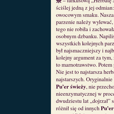
茶
– turkusową „Herbatę 
ściślej jedną z jej odmian
owocowym smaku. Nasza 
parzenie należy wylewać, 
tego nie robiła i zachowa
osobnym dzbanku. Napiliśm
wszystkich kolejnych parz
był najsmaczniejszy i naj
kolejny argument za tym,
to marnotrawstwo. Potem
Nie jest to najstarsza herb
najstarszych. Oryginalnie 
Pu’er świeży
, nie przech
nieenzymatycznej w proc
dwudziestu lat „dojrzał” 
Pu’er
różnił się od innych