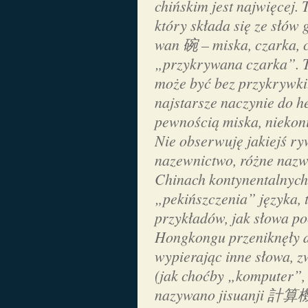
chińskim jest najwięcej.
który składa się ze słów
wan
碗 – miska, czarka, 
„przykrywana czarka”. T
może być bez przykrywki
najstarsze naczynie do h
pewnością miska, niekon
Nie obserwuję jakiejś ryw
nazewnictwo, różne nazwy
Chinach kontynentalnych
„pekińszczenia” języka, 
przykładów, jak słowa po
Hongkongu przeniknęły 
wypierając inne słowa, z
(jak choćby „komputer”, 
nazywano
jisuanji
計算機, c