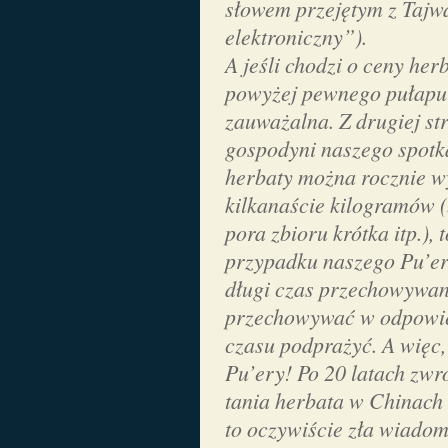
słowem przejętym z Taj
elektroniczny”).
A jeśli chodzi o ceny her
powyżej pewnego pułapu r
zauważalna. Z drugiej s
gospodyni naszego spotkan
herbaty można rocznie w
kilkanaście kilogramów (
pora zbioru krótka itp.),
przypadku naszego Pu’era
długi czas przechowywani
przechowywać w odpowie
czasu podprażyć. A więc,
Pu’ery! Po 20 latach zwró
tania herbata w Chinach 
to oczywiście zła wiadom