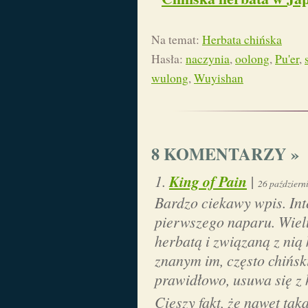
Na temat:
Herbata chińska
Hasła:
naczynia
,
oolong
,
Pu'er
,
wulong
,
Wuyishan
8 KOMENTARZY »
King of Pain
|
26 październ
Bardzo ciekawy wpis. In
pierwszego naparu. Wielu 
herbatą i związaną z nią 
znanym im, często chiński
prawidłowo, usuwa się z h
Cieszy fakt, że nawet ta