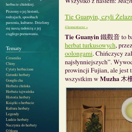
Wszystko z hasłem:
Muzh
herbacie chińskiej.
Piszemy o jej historii,
Tie Guanyin, czyli Żelaz
rodzajach, sposobach
parzenia, kulturze. Dzielimy
4 komentarze »
się naszą radością z jej
ciągłego poznawania.
Tie Guanyin
鐵觀音 to bar
herbat turkusowych
, prze
Tematy
oolongami
. Chińczycy zal
Ceramika
najsłynniejszych”. Wywod
Chiny
prowincji Fujian, ale jes
Cytaty herbaciane
Gatunki herbaty
Muzha
wszystkim w
木柵 n
Gongfu cha
Herbata chińska
Herbata tajwańska
Historia herbaty
Książki o herbacie
Kultura herbaty
Legendy
Ludzie herbaty
Naczynia do herbaty
O blogu