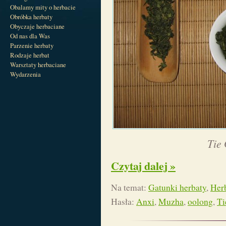
Obalamy mity o herbacie
Obróbka herbaty
Obyczaje herbaciane
Od nas dla Was
Parzenie herbaty
Rodzaje herbat
Warsztaty herbaciane
Wydarzenia
Tie
Czytaj dalej »
Na temat:
Gatunki herbaty
,
Her
Hasła:
Anxi
,
Muzha
,
oolong
,
Ti